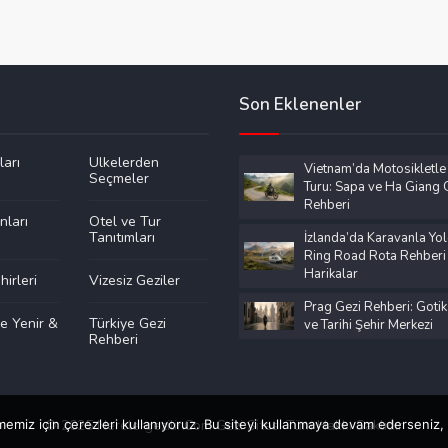
Son Eklenenler
ları
Ülkelerden
Vietnam’da Motosikletle
Seçmeler
Turu: Sapa ve Ha Giang G
Rehberi
nları
Otel ve Tur
Tanıtımları
İzlanda’da Karavanla Yol
Ring Road Rota Rehberi
Harikalar
irleri
Vizesiz Geziler
Prag Gezi Rehberi: Gotik
e Yenir &
Türkiye Gezi
ve Tarihi Şehir Merkezi
Rehberi
emiz için çerezleri kullanıyoruz. Bu siteyi kullanmaya devam ederseniz, b
© 2025 Nerelergezilir.Com Gezi Sitesi Tüm Hakkı Saklıdır