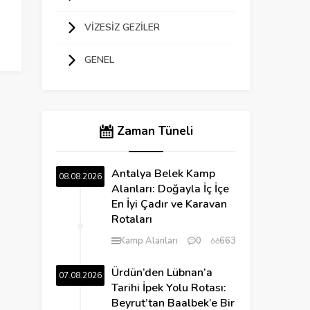
VIZESIZ GEZILER
GENEL
Zaman Tüneli
Antalya Belek Kamp
08.08.2026
Alanları: Doğayla İç İçe
En İyi Çadır ve Karavan
Rotaları
Kamp Alanları
0
663
Ürdün’den Lübnan’a
07.08.2026
Tarihi İpek Yolu Rotası:
Beyrut’tan Baalbek’e Bir