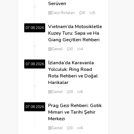
Serüven
Gezi Rotaları
0
5
Vietnam’da Motosikletle
07.08.2026
Kuzey Turu: Sapa ve Ha
Giang Geçitleri Rehberi
Genel
0
4
İzlanda’da Karavanla
07.08.2026
Yolculuk: Ring Road
Rota Rehberi ve Doğal
Harikalar
Genel
0
6
Prag Gezi Rehberi: Gotik
07.08.2026
Mimari ve Tarihi Şehir
Merkezi
Genel
0
6