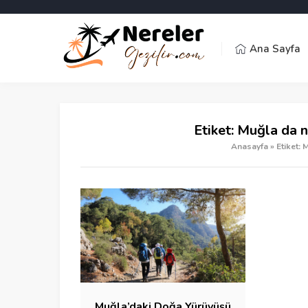
Ana Sayfa
Etiket:
Muğla da n
Anasayfa
»
Etiket: 
Muğla’daki Doğa Yürüyüşü