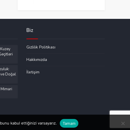
Biz
Gizlilik Politikası
 Kuzey
eçitleri
Hakkımızda
culuk:
İletişim
 ve Doğal
 Mimari
unu kabul ettiğinizi varsayarız.
Tamam