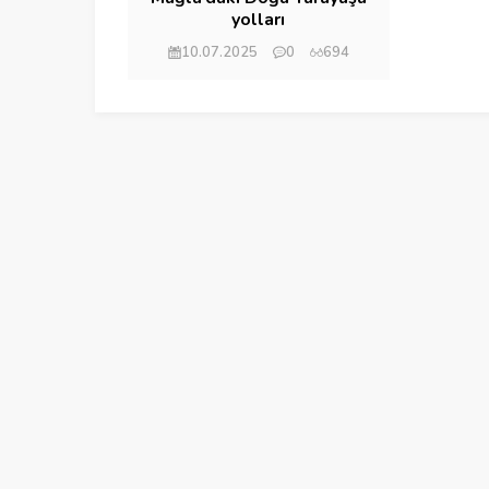
yolları
10.07.2025
0
694