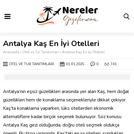
Antalya Kaş En İyi Otelleri
Anasayfa
»
Otel ve Tur Tanıtımları
»
Antalya Kaş En İyi Otelleri
OTEL VE TUR TANITIMLARI
01.01.2025
0
741
Antalya’nın eşsiz güzellikleri arasında yer alan Kaş, hem doğal
güzellikleri hem de konaklama seçenekleriyle dikkat çekiyor.
Kaş’ta konaklama yaparken, lüks otellerden ekonomik
alternatiflere kadar birçok seçenek bulunuyor. Söz konusu
Antalya Kaş gezi olduğunda, doğru oteli seçmek oldukça
önemli. Bu blog yazısında, Kaş’taki en iyi otelleri, sundukları