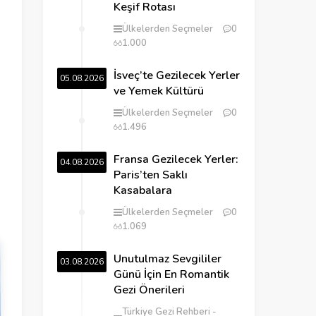
Keşif Rotası
Ülkelerden Seçmeler
0
1.000
İsveç’te Gezilecek Yerler
05.08.2026
ve Yemek Kültürü
Ülkelerden Seçmeler
0
1.496
Fransa Gezilecek Yerler:
04.08.2026
Paris’ten Saklı
Kasabalara
Ülkelerden Seçmeler
0
1.069
Unutulmaz Sevgililer
03.08.2026
Günü İçin En Romantik
Gezi Önerileri
Türkiye Gezi Rehberi