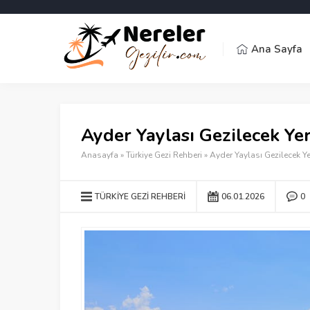
Ana Sayfa
Ayder Yaylası Gezilecek Ye
Anasayfa
»
Türkiye Gezi Rehberi
»
Ayder Yaylası Gezilecek Y
TÜRKIYE GEZI REHBERI
06.01.2026
0