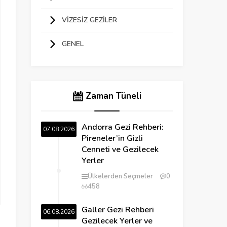
VIZESIZ GEZILER
GENEL
Zaman Tüneli
Andorra Gezi Rehberi:
07.08.2026
Pireneler’in Gizli
Cenneti ve Gezilecek
Yerler
Ülkelerden Seçmeler
0
458
Galler Gezi Rehberi
06.08.2026
Gezilecek Yerler ve