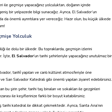
eri ile geçmişe yapacağınız yolculuktan, doğanın içinde
iş bir yelpazede bilgi sunacağız. Ayrıca, El Salvador’un
a da önemli ayrıntılara yer vereceğiz. Hazır olun, bu küçük ülkede
ım!
eçmişe Yolculuk
liliği ile dolu bir ülkedir. Bu topraklarda, geçmişin izlerini
r. İşte,
El Salvador
‘un tarihi şehirleriyle yapacağınız unutulmaz bir
vador, tarihî yapıları ve canlı kültürel atmosferiyle öne
 San Salvador Katedrali gibi önemli yapıları ziyaret edebilirsiniz.
 bu şirin şehir, tarihi taş binaları ve sokakları ile gezginleri
sı ile keşiflerinize farklı bir boyut katabilirsiniz.
iş tarihi katedral ile dikkat çekmektedir. Ayrıca, Santa Ana’nın