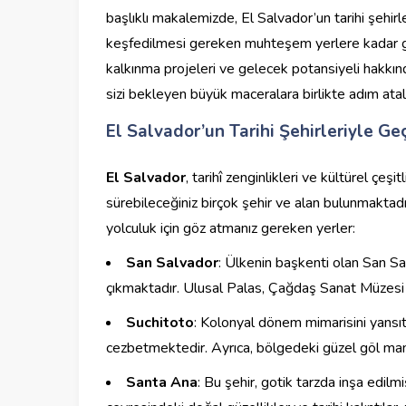
başlıklı makalemizde, El Salvador’un tarihi şehirl
keşfedilmesi gereken muhteşem yerlere kadar gen
kalkınma projeleri ve gelecek potansiyeli hakkınd
sizi bekleyen büyük maceralara birlikte adım atal
El Salvador’un Tarihi Şehirleriyle G
El Salvador
, tarihî zenginlikleri ve kültürel çeşit
sürebileceğiniz birçok şehir ve alan bulunmaktadı
yolculuk için göz atmanız gereken yerler:
San Salvador
: Ülkenin başkenti olan San Sal
çıkmaktadır. Ulusal Palas, Çağdaş Sanat Müzesi ve
Suchitoto
: Kolonyal dönem mimarisini yansıtan
cezbetmektedir. Ayrıca, bölgedeki güzel göl manzara
Santa Ana
: Bu şehir, gotik tarzda inşa edilm