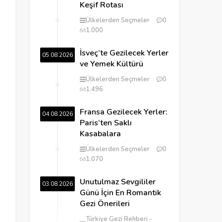
Keşif Rotası
Ülkelerden Seçmeler
0
1.000
İsveç’te Gezilecek Yerler
05.08.2026
ve Yemek Kültürü
Ülkelerden Seçmeler
0
1.496
Fransa Gezilecek Yerler:
04.08.2026
Paris’ten Saklı
Kasabalara
Ülkelerden Seçmeler
0
1.070
Unutulmaz Sevgililer
03.08.2026
Günü İçin En Romantik
Gezi Önerileri
Türkiye Gezi Rehberi