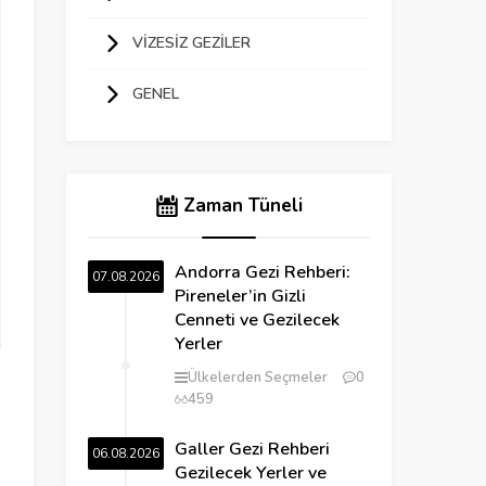
VIZESIZ GEZILER
GENEL
Zaman Tüneli
Andorra Gezi Rehberi:
07.08.2026
Pireneler’in Gizli
Cenneti ve Gezilecek
Yerler
Ülkelerden Seçmeler
0
459
Galler Gezi Rehberi
06.08.2026
Gezilecek Yerler ve