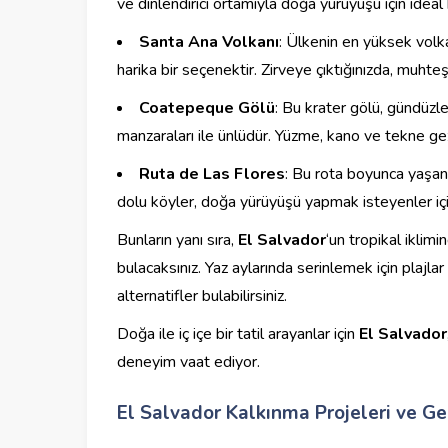
ve dinlendirici ortamıyla doğa yürüyüşü için ideal b
Santa Ana Volkanı
: Ülkenin en yüksek volka
harika bir seçenektir. Zirveye çıktığınızda, muhte
Coatepeque Gölü
: Bu krater gölü, gündüzl
manzaraları ile ünlüdür. Yüzme, kano ve tekne gez
Ruta de Las Flores
: Bu rota boyunca yaşana
dolu köyler, doğa yürüyüşü yapmak isteyenler içi
Bunların yanı sıra,
El Salvador
‘un tropikal iklim
bulacaksınız. Yaz aylarında serinlemek için plajlar
alternatifler bulabilirsiniz.
Doğa ile iç içe bir tatil arayanlar için
El Salvador
deneyim vaat ediyor.
El Salvador Kalkınma Projeleri ve Ge