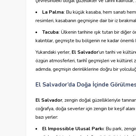
çevresindeki doğal güzellikler ve tarihi kalıntılar
La Palma
: Bu küçük kasaba, hem sanatı hem d
resimleri, kasabanın geçmişine dair bir iz bırakma
Tacuba
: Ülkenin tarihine ışık tutan bir diğer
kalıntılar, geçmişte bu bölgenin ne kadar önemli
Yukarıdaki yerler,
El Salvador
‘un tarihi ve kültü
özgün atmosferleri, tarihî geçmişleri ve kültürel 
adımda, geçmişin derinliklerine doğru bir yolcul
El Salvador’da Doğa İçinde Görülmes
El Salvador
, zengin doğal güzellikleriyle tanına
coğrafya, doğa severler için zengin bir keşif alan
bazı yerler:
El Impossible Ulusal Parkı
: Bu park, zengi