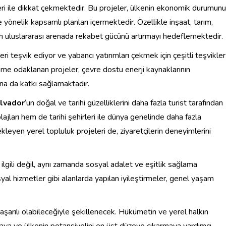
eleri ile dikkat çekmektedir. Bu projeler, ülkenin ekonomik durumunu
yönelik kapsamlı planları içermektedir. Özellikle inşaat, tarım,
nin uluslararası arenada rekabet gücünü artırmayı hedeflemektedir.
i teşvik ediyor ve yabancı yatırımları çekmek için çeşitli teşvikler
şime odaklanan projeler, çevre dostu enerji kaynaklarının
ına da katkı sağlamaktadır.
alvador
‘un doğal ve tarihi güzelliklerini daha fazla turist tarafından
jları hem de tarihi şehirleri ile dünya genelinde daha fazla
eyen yerel topluluk projeleri de, ziyaretçilerin deneyimlerini
lgili değil, aynı zamanda sosyal adalet ve eşitlik sağlama
syal hizmetler gibi alanlarda yapılan iyileştirmeler, genel yaşam
aşarılı olabileceğiyle şekillenecek. Hükümetin ve yerel halkın