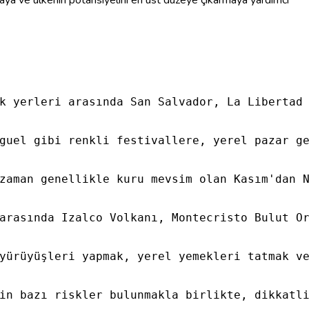
tırmaya ve ülkenin potansiyelini en üst düzeye çıkarmaya yardımcı
k yerleri arasında San Salvador, La Libertad
guel gibi renkli festivallere, yerel pazar g
zaman genellikle kuru mevsim olan Kasım'dan 
arasında Izalco Volkanı, Montecristo Bulut O
yürüyüşleri yapmak, yerel yemekleri tatmak v
in bazı riskler bulunmakla birlikte, dikkatl