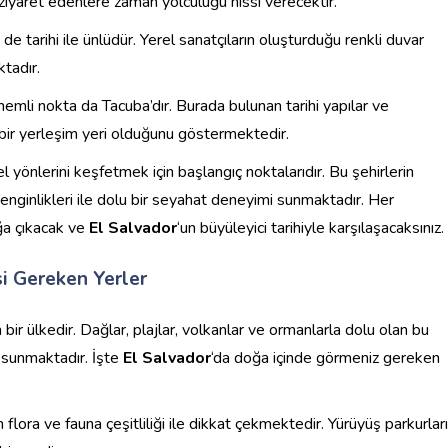
, ziyaret edenlere zaman yolculuğu hissi verecektir.
e tarihi ile ünlüdür. Yerel sanatçıların oluşturduğu renkli duvar
ktadır.
 önemli nokta da Tacuba’dır. Burada bulunan tarihi yapılar ve
 bir yerleşim yeri olduğunu göstermektedir.
rel yönlerini keşfetmek için başlangıç noktalarıdır. Bu şehirlerin
zenginlikleri ile dolu bir seyahat deneyimi sunmaktadır. Her
uğa çıkacak ve
El Salvador
‘un büyüleyici tarihiyle karşılaşacaksınız.
i Gereken Yerler
n bir ülkedir. Dağlar, plajlar, volkanlar ve ormanlarla dolu olan bu
ı sunmaktadır. İşte
El Salvador
‘da doğa içinde görmeniz gereken
n flora ve fauna çeşitliliği ile dikkat çekmektedir. Yürüyüş parkurları