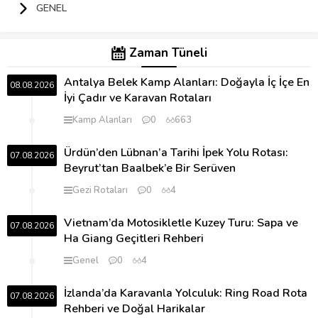
GENEL
Zaman Tüneli
Antalya Belek Kamp Alanları: Doğayla İç İçe En
08.08.2026
İyi Çadır ve Karavan Rotaları
Kamp Alanları
0
663
Ürdün’den Lübnan’a Tarihi İpek Yolu Rotası:
07.08.2026
Beyrut’tan Baalbek’e Bir Serüven
Gezi Rotaları
0
4
Vietnam’da Motosikletle Kuzey Turu: Sapa ve
07.08.2026
Ha Giang Geçitleri Rehberi
Genel
0
4
İzlanda’da Karavanla Yolculuk: Ring Road Rota
07.08.2026
Rehberi ve Doğal Harikalar