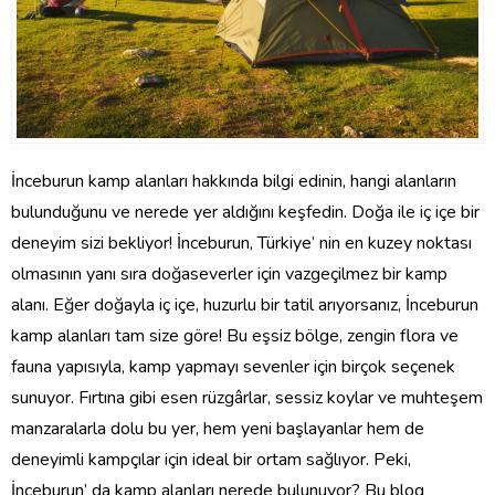
İnceburun kamp alanları hakkında bilgi edinin, hangi alanların
bulunduğunu ve nerede yer aldığını keşfedin. Doğa ile iç içe bir
deneyim sizi bekliyor! İnceburun, Türkiye’ nin en kuzey noktası
olmasının yanı sıra doğaseverler için vazgeçilmez bir kamp
alanı. Eğer doğayla iç içe, huzurlu bir tatil arıyorsanız, İnceburun
kamp alanları tam size göre! Bu eşsiz bölge, zengin flora ve
fauna yapısıyla, kamp yapmayı sevenler için birçok seçenek
sunuyor. Fırtına gibi esen rüzgârlar, sessiz koylar ve muhteşem
manzaralarla dolu bu yer, hem yeni başlayanlar hem de
deneyimli kampçılar için ideal bir ortam sağlıyor. Peki,
İnceburun’ da kamp alanları nerede bulunuyor? Bu blog