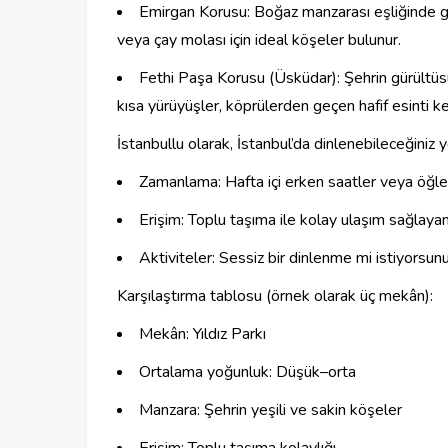
Emirgan Korusu: Boğaz manzarası eşliğinde geni
veya çay molası için ideal köşeler bulunur.
Fethi Paşa Korusu (Üsküdar): Şehrin gürültüs
kısa yürüyüşler, köprülerden geçen hafif esinti key
İstanbullu olarak, İstanbul’da dinlenebileceğiniz 
Zamanlama: Hafta içi erken saatler veya öğled
Erişim: Toplu taşıma ile kolay ulaşım sağlayan
Aktiviteler: Sessiz bir dinlenme mi istiyorsu
Karşılaştırma tablosu (örnek olarak üç mekân):
Mekân: Yıldız Parkı
Ortalama yoğunluk: Düşük–orta
Manzara: Şehrin yeşili ve sakin köşeler