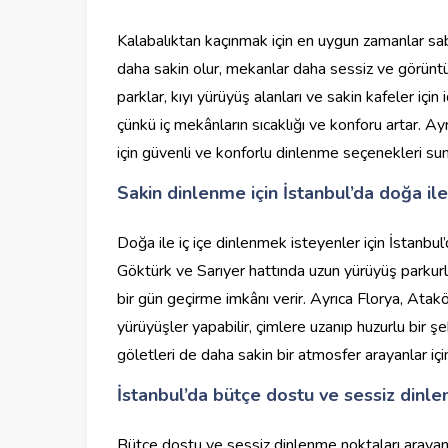
Kalabalıktan kaçınmak için en uygun zamanlar saba
daha sakin olur, mekanlar daha sessiz ve görüntü ki
parklar, kıyı yürüyüş alanları ve sakin kafeler için
çünkü iç mekânların sıcaklığı ve konforu artar. Ay
için güvenli ve konforlu dinlenme seçenekleri sun
Sakin dinlenme için İstanbul’da doğa ile 
Doğa ile iç içe dinlenmek isteyenler için İstanbul
Göktürk ve Sarıyer hattında uzun yürüyüş parkurla
bir gün geçirme imkânı verir. Ayrıca Florya, Atak
yürüyüşler yapabilir, çimlere uzanıp huzurlu bir
göletleri de daha sakin bir atmosfer arayanlar için
İstanbul’da bütçe dostu ve sessiz dinle
Bütçe dostu ve sessiz dinlenme noktaları arayanla