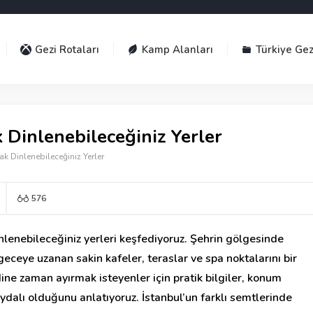
Gezi Rotaları
Kamp Alanları
Türkiye Gez
 Dinlenebileceğiniz Yerler
k Dinlenebileceğiniz Yerler
576
nlenebileceğiniz yerleri keşfediyoruz. Şehrin gölgesinde
eceye uzanan sakin kafeler, teraslar ve spa noktalarını bir
ne zaman ayırmak isteyenler için pratik bilgiler, konum
aydalı olduğunu anlatıyoruz. İstanbul’un farklı semtlerinde