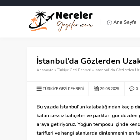
Ana Sayfa
İstanbul’da Gözlerden Uzak
Anasayfa
»
Türkiye Gezi Rehberi
»
İstanbul’da Gözlerden Uza
TÜRKIYE GEZI REHBERI
29.08.2025
0
Bu yazıda İstanbul’un kalabalığından kaçıp di
kalan sessiz bahçeler ve parklar, gündüzden g
araya getiriyoruz. Yoğun temposu içinde kendi
tarifleri ve hangi alanlarda dinlenmenin en f