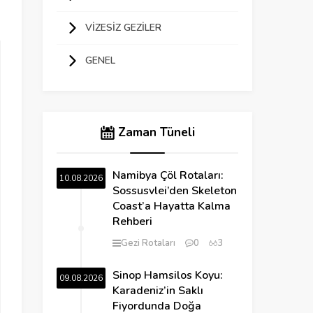
VIZESIZ GEZILER
GENEL
Zaman Tüneli
Namibya Çöl Rotaları:
10.08.2026
Sossusvlei’den Skeleton
Coast’a Hayatta Kalma
Rehberi
Gezi Rotaları
0
3
Sinop Hamsilos Koyu:
09.08.2026
Karadeniz’in Saklı
Fiyordunda Doğa