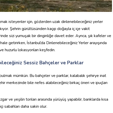
lmak isteyenler için, gözlerden uzak dinlenebileceğiniz yerler
kıyor. Şehrin gürültüsünden kaçıp doğayla iç içe vakit
rinde sizi yumuşak bir dinginliğe davet eder. Ayrıca, şık kafeler ve
 hale getirirken, İstanbul’da Dinlenebileceğiniz Yerler arayışında
 ve huzurlu lokasyonları keşfedin.
leceğiniz Sessiz Bahçeler ve Parklar
 bulmak mümkün. Bu bahçeler ve parklar, kalabalık şehirye inat
hir merkezinde bile nefes alabileceğiniz birkaç öneri ve ipuçları
rüzgar ve yeşilin tonları arasında yürüyüş yapabilir, banklarda kısa
içi sabahları daha sakin olur.