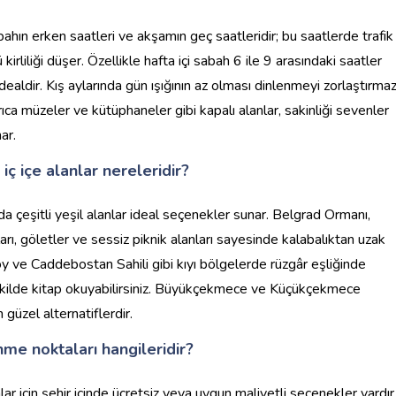
hın erken saatleri ve akşamın geç saatleridir; bu saatlerde trafik
rliliği düşer. Özellikle hafta içi sabah 6 ile 9 arasındaki saatler
 idealdir. Kış aylarında gün ışığının az olması dinlenmeyi zorlaştırma
rıca müzeler ve kütüphaneler gibi kapalı alanlar, sakinliği sevenler
ar.
iç içe alanlar nereleridir?
’da çeşitli yeşil alanlar ideal seçenekler sunar. Belgrad Ormanı,
rı, göletler ve sessiz piknik alanları sayesinde kalabalıktan uzak
öy ve Caddebostan Sahili gibi kıyı bölgelerde rüzgâr eşliğinde
 şekilde kitap okuyabilirsiniz. Büyükçekmece ve Küçükçekmece
 güzel alternatiflerdir.
nme noktaları hangileridir?
r için şehir içinde ücretsiz veya uygun maliyetli seçenekler vardır