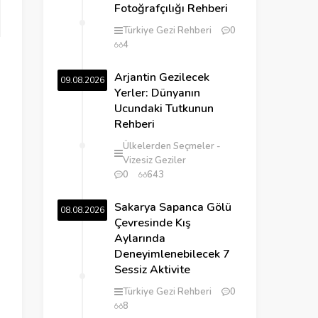
Fotoğrafçılığı Rehberi
Türkiye Gezi Rehberi
0
4
Arjantin Gezilecek
09.08.2026
Yerler: Dünyanın
Ucundaki Tutkunun
Rehberi
Ülkelerden Seçmeler
Vizesiz Geziler
0
643
Sakarya Sapanca Gölü
08.08.2026
Çevresinde Kış
Aylarında
Deneyimlenebilecek 7
Sessiz Aktivite
Türkiye Gezi Rehberi
0
8