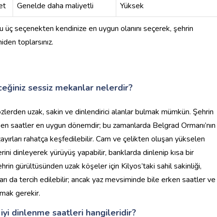
et
Genelde daha maliyetli
Yüksek
 bu üç seçenekten kendinize en uygun olanını seçerek, şehrin
iden toplarsınız.
ceğiniz sessiz mekanlar nelerdir?
gözlerden uzak, sakin ve dinlendirici alanlar bulmak mümkün. Şehrin
erken saatler en uygun dönemdir; bu zamanlarda Belgrad Ormanı’nın
ayırları rahatça keşfedilebilir. Cam ve çelikten oluşan yükselen
rini dinleyerek yürüyüş yapabilir, banklarda dinlenip kısa bir
in gürültüsünden uzak köşeler için Kilyos’taki sahil sakinliği,
ı da tercih edilebilir; ancak yaz mevsiminde bile erken saatler ve
rmak gerekir.
iyi dinlenme saatleri hangileridir?