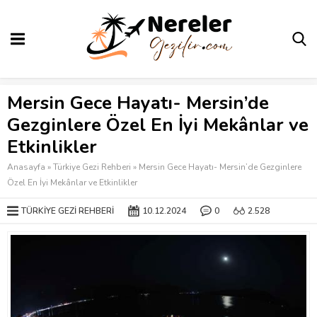
Mersin Gece Hayatı- Mersin’de
Gezginlere Özel En İyi Mekânlar ve
Etkinlikler
Anasayfa
»
Türkiye Gezi Rehberi
»
Mersin Gece Hayatı- Mersin’de Gezginlere
Özel En İyi Mekânlar ve Etkinlikler
TÜRKIYE GEZI REHBERI
10.12.2024
0
2.528