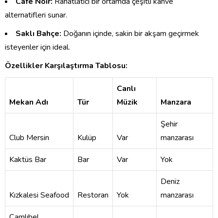
Café Noir:
Rahatlatıcı bir ortamda çeşitli kahve
alternatifleri sunar.
Saklı Bahçe:
Doğanın içinde, sakin bir akşam geçirmek
isteyenler için ideal.
Özellikler Karşılaştırma Tablosu:
Canlı
Mekan Adı
Tür
Müzik
Manzara
Şehir
Club Mersin
Kulüp
Var
manzarası
Kaktüs Bar
Bar
Var
Yok
Deniz
Kızkalesi Seafood
Restoran
Yok
manzarası
Çamlıbel