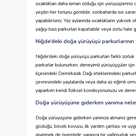
sıcaklıkları daha ılıman olduğu için yürüyüşleriniz
yeşilin her tonunu görebilir, sonbaharda ise sara
yapabilirsiniz. Yaz aylarında sıcaklıkların yüksek o
yağışı bazı parkurları kapatabilir veya zorlu hale ge
Niğde’deki doğa yürüyüşü parkurlarının 
Niğde’deki doğa yürüyüşü parkurları farklı zorluk
parkurlar bulunurken, deneyimli yürüyüşçüler içi
ilçesindeki Demirkazık Dağı eteklerindeki parkurl
çevresindeki yaylalarda veya daha az eğimli ormanl
yaparken kendi fiziksel kondisyonunuzu ve deney
Doğa yürüyüşüne giderken yanıma nele
Doğa yürüyüşüne giderken yanınıza almanız gerek
gözlüğü, böcek kovucu, ilk yardım çantası ve uy
giyinmek de önemlidir; yanınıza bir yağmurluk vey