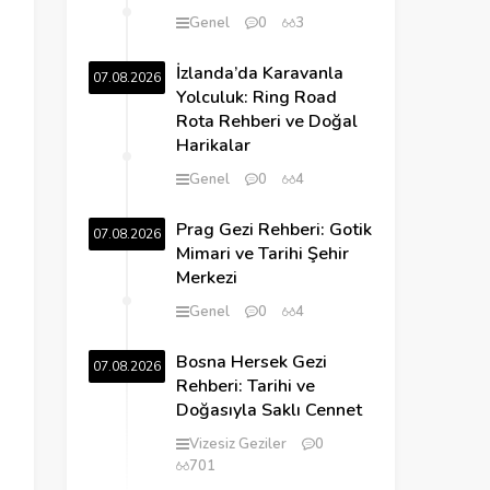
Genel
0
3
İzlanda’da Karavanla
07.08.2026
Yolculuk: Ring Road
Rota Rehberi ve Doğal
Harikalar
Genel
0
4
Prag Gezi Rehberi: Gotik
07.08.2026
Mimari ve Tarihi Şehir
Merkezi
Genel
0
4
Bosna Hersek Gezi
07.08.2026
Rehberi: Tarihi ve
Doğasıyla Saklı Cennet
Vizesiz Geziler
0
701