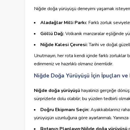
Niğde doğa yürüyüşü deneyimi yaşamak isteyenler 
Aladağlar Milli Parkı:
Farklı zorluk seviyele
Göllü Dağ:
Volkanik manzaralar eşliğinde y
Niğde Kalesi Çevresi:
Tarihi ve doğal güzell
Unutmayın, her rota kendi içinde farklı zorluklar 
edinmeniz ve hazırlıklı olmanız önemlidir.
Niğde Doğa Yürüyüşü İçin İpuçları ve 
Niğde doğa yürüyüşü
hayalinizi gerçeğe dönüş
sürprizlerle dolu olabilir; bu yüzden tedbirli olma
Doğru Ekipmanı Seçin:
Ayakkabılarınız rahat
yürüyüşün uzunluğuna göre ayarlanmalı. Yanınıza mu
Rotanızı Planlayın:
Niğde doğa yürüyüşü
p