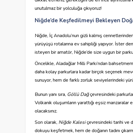
unutulmaz bir yolculuğa çıkıyoruz!
Niğde’de Keşfedilmeyi Bekleyen Doğ
Niğde, İç Anadolu’nun gizli kalmış cennetlerinden
yürüyüşü rotalarına ev sahipliği yapıyor. İster den
isteyen bir amatör, Niğde’de size uygun bir parku
Öncelikle, Aladağlar Milli Parkı’ndan bahsetmeme
daha kolay parkurlara kadar birçok seçenek mevc
sunuyor, hem de farklı zorluk seviyelerindeki yürüy
Bunun yanı sıra,
Göllü Dağ
çevresindeki parkurla
Volkanik oluşumların yarattığı eşsiz manzaralar e
olacaksınız.
Son olarak,
Niğde Kalesi
çevresindeki tarihi ve d
dokuyu keşfetmek, hem de doğanın tadını çıkarmak