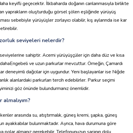
 daha keyifli geçecektir. İlkbaharda doğanın canlanmasıyla birlikte
ran yaprakların oluşturduğu görsel şölen eşliğinde yürüyüş
lması sebebiyle yürüyüşler zorlayıcı olabilir, kış aylarında ise kar
tirebilir.
zorluk seviyeleri nelerdir?
 seviyelerine sahiptir. Acemi yürüyüşçüler için daha düz ve kısa
n dahaEngebeli ve uzun parkurlar mevcuttur. Örneğin, Çamardı
ar deneyimli dağcılar için uygundur. Yeni başlayanlar ise Niğde
ık alanlardaki parkurları tercih edebilirler. Parkur seçimi
iminizi göz önünde bulundurmanız önemlidir.
r almalıyım?
enler arasında su, atıştırmalık, güneş kremi, şapka, güneş
gun ayakkabılar bulunmaktadır. Ayrıca, hava durumuna göre
a polar almanız gerekebilir. Telefonunuzun şarjının dolu