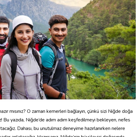
 hazır mısınız? O zaman kemerleri bağlayın, çünkü sizi Niğde doğa
ız! Bu yazıda, Niğde’de adım adım keşfedilmeyi bekleyen, nefes
ıtacağız. Dahası, bu unutulmaz deneyime hazırlanırken nelere
 kadar anlatacağız. Hazırsanız, Niğde’nin büyüleyici doğasında