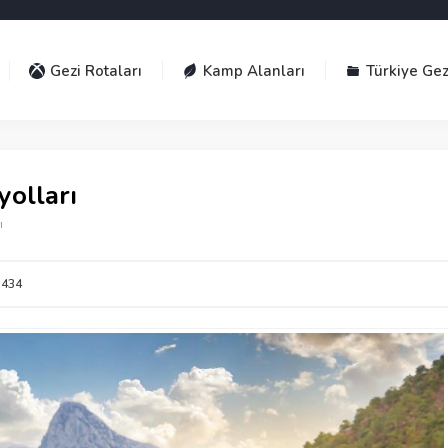
Gezi Rotaları
Kamp Alanları
Türkiye Gez
yolları
ı
434