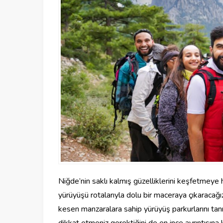
Niğde’nin saklı kalmış güzelliklerini keşfetmeye
yürüyüşü rotalarıyla dolu bir maceraya çıkaracağ
kesen manzaralara sahip yürüyüş parkurlarını tan
dikkat etmeniz gerektiğini de en ince ayrıntısına