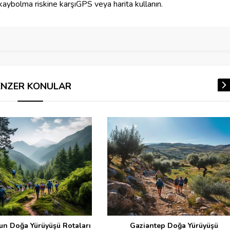
kaybolma riskine karşıGPS veya harita kullanın.
ENZER KONULAR
Ürdün’den Lübnan’a Tarihi İpek
Yolu Rotası: Beyrut’tan
Baalbek’e Bir Serüven
ziantep Doğa Yürüyüşü