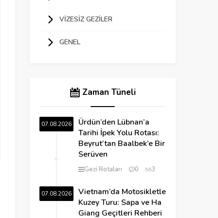
VIZESIZ GEZILER
GENEL
Zaman Tüneli
Ürdün’den Lübnan’a
07.08.2026
Tarihi İpek Yolu Rotası:
Beyrut’tan Baalbek’e Bir
Serüven
Gezi Rotaları
0
3
Vietnam’da Motosikletle
07.08.2026
Kuzey Turu: Sapa ve Ha
Giang Geçitleri Rehberi