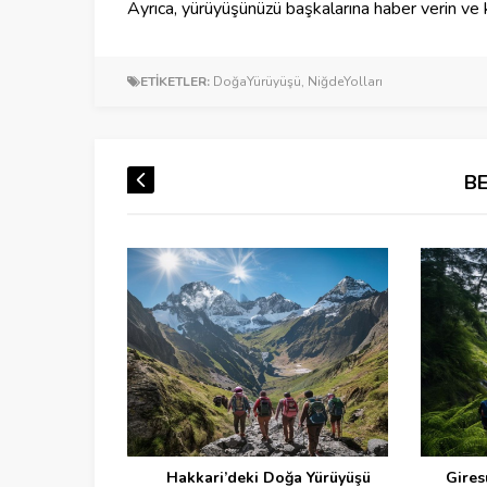
Ayrıca, yürüyüşünüzü başkalarına haber verin ve 
ETİKETLER:
DoğaYürüyüşü
,
NiğdeYolları
B
a Yürüyüşü
Giresun Doğa Yürüyüşü Rotaları
Ga