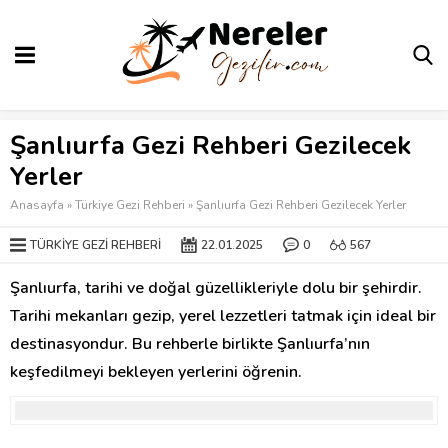
Şanlıurfa Gezi Rehberi Gezilecek
Yerler
Anasayfa
»
Türkiye Gezi Rehberi
»
Şanlıurfa Gezi Rehberi Gezilecek Yerler
TÜRKIYE GEZI REHBERI
22.01.2025
0
567
Şanlıurfa, tarihi ve doğal güzellikleriyle dolu bir şehirdir.
Tarihi mekanları gezip, yerel lezzetleri tatmak için ideal bir
destinasyondur. Bu rehberle birlikte Şanlıurfa’nın
keşfedilmeyi bekleyen yerlerini öğrenin.