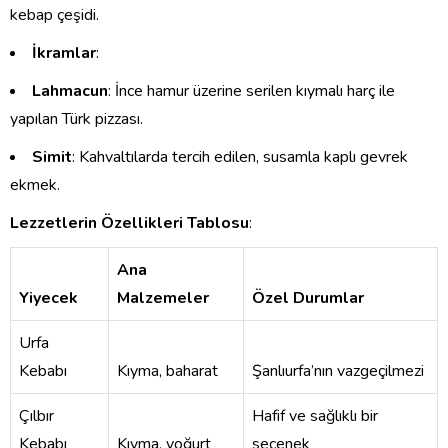
kebap çeşidi.
İkramlar
:
Lahmacun
: İnce hamur üzerine serilen kıymalı harç ile
yapılan Türk pizzası.
Simit
: Kahvaltılarda tercih edilen, susamla kaplı gevrek
ekmek.
Lezzetlerin Özellikleri Tablosu
:
Ana
Yiyecek
Malzemeler
Özel Durumlar
Urfa
Kebabı
Kıyma, baharat
Şanlıurfa’nın vazgeçilmezi
Çılbır
Hafif ve sağlıklı bir
Kebabı
Kıyma, yoğurt
seçenek