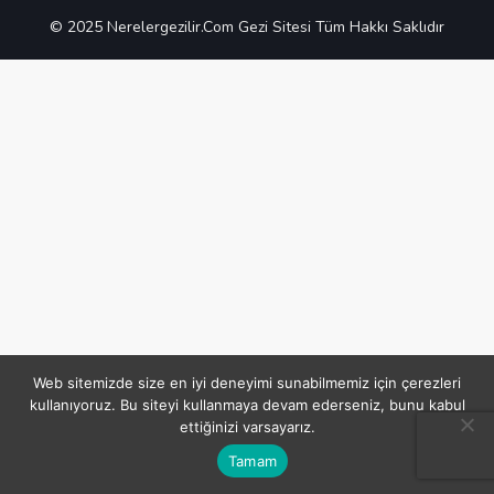
© 2025 Nerelergezilir.Com Gezi Sitesi Tüm Hakkı Saklıdır
Web sitemizde size en iyi deneyimi sunabilmemiz için çerezleri
kullanıyoruz. Bu siteyi kullanmaya devam ederseniz, bunu kabul
ettiğinizi varsayarız.
Tamam