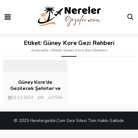
Etiket:
Güney Kore Gezi Rehberi
Anasayfa
»
Etiket: Güney Kore Gezi Rehberi
Güney Kore’de
Gezilecek Şehirler ve
Turistik Yerler
15.12.2024
0
7.556
© 2025 Nerelergezilir.Com Gezi Sitesi Tüm Hakkı Saklıdır