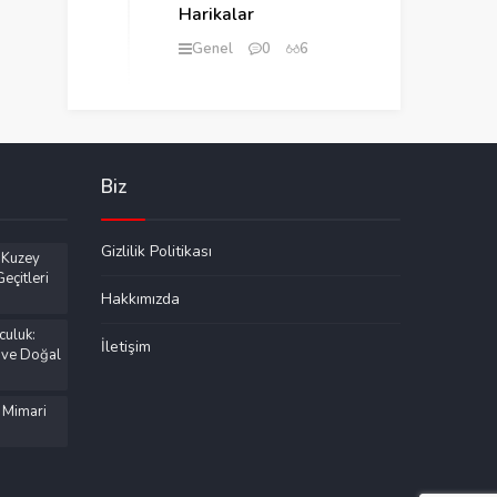
Harikalar
Genel
0
6
Biz
Gizlilik Politikası
 Kuzey
eçitleri
Hakkımızda
culuk:
İletişim
 ve Doğal
 Mimari