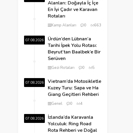
Alanları: Doğayla İç İçe
En İyi Çadır ve Karavan
Rotaları
Kamp Alanları
0
663
Ürdün’den Lübnan’a
07.08.2026
Tarihi İpek Yolu Rotası:
Beyrut’tan Baalbek’e Bir
Serüven
Gezi Rotaları
0
5
Vietnam’da Motosikletle
07.08.2026
Kuzey Turu: Sapa ve Ha
Giang Geçitleri Rehberi
Genel
0
4
İzlanda’da Karavanla
07.08.2026
Yolculuk: Ring Road
Rota Rehberi ve Doğal