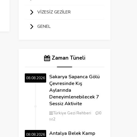
VIZESIZ GEZILER
GENEL
Zaman Tüneli
Sakarya Sapanca Gölü
08.08.2026
Çevresinde Kış
Aylarında
Deneyimlenebilecek 7
Sessiz Aktivite
Türkiye Gezi Rehberi
0
2
Antalya Belek Kamp
08.08.2026