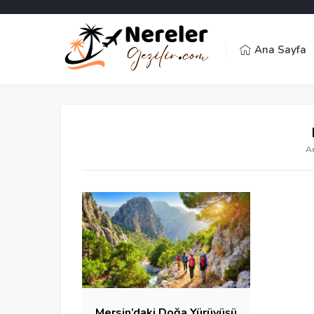
Ana Sayfa
A
Mersin’daki Doğa Yürüyüşü