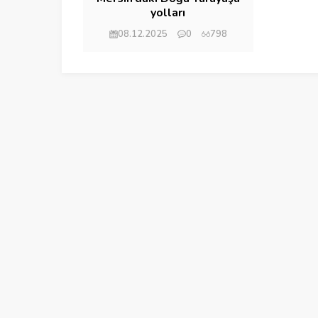
yolları
08.12.2025
0
798