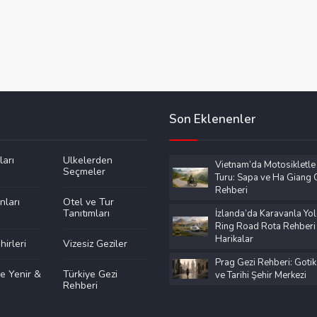
Son Eklenenler
ları
Ülkelerden
Vietnam’da Motosikletle
Seçmeler
Turu: Sapa ve Ha Giang G
Rehberi
nları
Otel ve Tur
Tanıtımları
İzlanda’da Karavanla Yol
Ring Road Rota Rehberi
Harikalar
irleri
Vizesiz Geziler
Prag Gezi Rehberi: Gotik
e Yenir &
Türkiye Gezi
ve Tarihi Şehir Merkezi
Rehberi