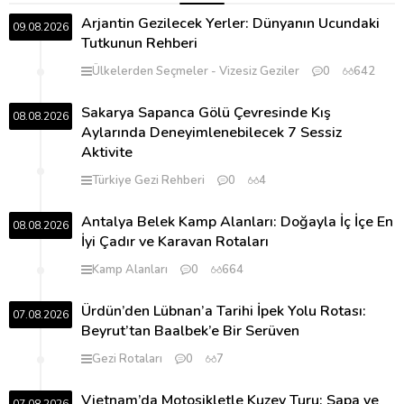
Arjantin Gezilecek Yerler: Dünyanın Ucundaki
09.08.2026
Tutkunun Rehberi
Ülkelerden Seçmeler
Vizesiz Geziler
0
642
Sakarya Sapanca Gölü Çevresinde Kış
08.08.2026
Aylarında Deneyimlenebilecek 7 Sessiz
Aktivite
Türkiye Gezi Rehberi
0
4
Antalya Belek Kamp Alanları: Doğayla İç İçe En
08.08.2026
İyi Çadır ve Karavan Rotaları
Kamp Alanları
0
664
Ürdün’den Lübnan’a Tarihi İpek Yolu Rotası:
07.08.2026
Beyrut’tan Baalbek’e Bir Serüven
Gezi Rotaları
0
7
Vietnam’da Motosikletle Kuzey Turu: Sapa ve