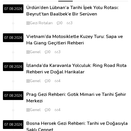
Ürdün’den Lübnan’a Tarihi İpek Yolu Rotası:
07.08.2026
Beyrut’tan Baalbek’e Bir Serüven
Gezi Rotaları
0
3
Vietnam’da Motosikletle Kuzey Turu: Sapa ve
07.08.2026
Ha Giang Geçitleri Rehberi
Genel
0
3
İzlanda’da Karavanla Yolculuk: Ring Road Rota
07.08.2026
Rehberi ve Doğal Harikalar
Genel
0
4
Prag Gezi Rehberi: Gotik Mimari ve Tarihi Şehir
07.08.2026
Merkezi
Genel
0
4
Bosna Hersek Gezi Rehberi: Tarihi ve Doğasıyla
07.08.2026
Saklı Cennet