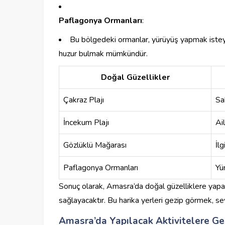
Paflagonya Ormanları
:
Bu bölgedeki ormanlar, yürüyüş yapmak isteyen
huzur bulmak mümkündür.
Doğal Güzellikler
Çakraz Plajı
Sa
İncekum Plajı
Ai
Gözlüklü Mağarası
İl
Paflagonya Ormanları
Yü
Sonuç olarak, Amasra’da doğal güzelliklere yapa
sağlayacaktır. Bu harika yerleri gezip görmek, sey
Amasra’da Yapılacak Aktivitelere Ge