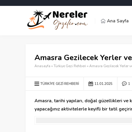
Ana Sayfa
Amasra Gezilecek Yerler ve
Anasayfa
»
Türkiye Gezi Rehberi
»
Amasra Gezilecek Yerler ve
TÜRKIYE GEZI REHBERI
11.01.2025
1
Amasra, tarihi yapıları, doğal güzellikleri ve 
yapacağınız aktivitelerle keyifli bir tatil ge