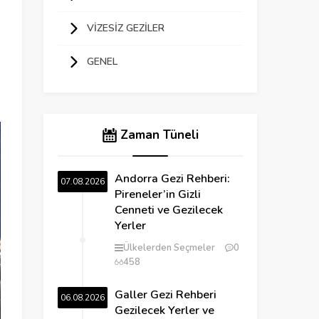
VIZESIZ GEZILER
GENEL
Zaman Tüneli
Andorra Gezi Rehberi:
07.08.2026
Pireneler’in Gizli
Cenneti ve Gezilecek
Yerler
Ülkelerden Seçmeler
0
458
Galler Gezi Rehberi
06.08.2026
Gezilecek Yerler ve