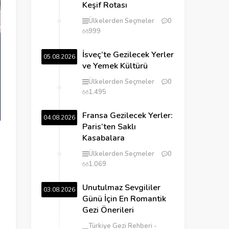
Keşif Rotası
Ülkelerden Seçmeler
0
999
İsveç’te Gezilecek Yerler
05.08.2026
ve Yemek Kültürü
Ülkelerden Seçmeler
0
1.495
Fransa Gezilecek Yerler:
04.08.2026
Paris’ten Saklı
Kasabalara
Ülkelerden Seçmeler
0
1.069
Unutulmaz Sevgililer
03.08.2026
Günü İçin En Romantik
Gezi Önerileri
Türkiye Gezi Rehberi