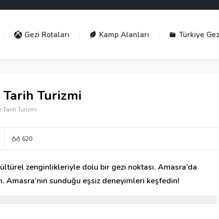
Gezi Rotaları
Kamp Alanları
Türkiye Gez
 Tarih Turizmi
 Tarih Turizmi
620
kültürel zenginlikleriyle dolu bir gezi noktası. Amasra’da
çirin. Amasra’nın sunduğu eşsiz deneyimleri keşfedin!