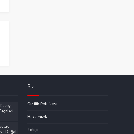
Biz
Gizlilik Politikası
 Kuzey
eçitleri
Hakkımızda
culuk:
İletişim
 ve Doğal