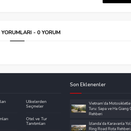
İ YORUMLARI - 0 YORUM
Son Eklenenler
ları
Ülkelerden
Vietnam’da Motosikletle
Seçmeler
Turu: Sapa ve Ha Giang G
Rehberi
nları
Otel ve Tur
Tanıtımları
İzlanda’da Karavanla Yol
Ring Road Rota Rehberi