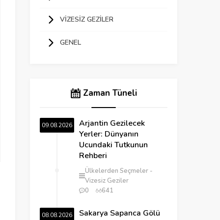
VIZESIZ GEZILER
GENEL
Zaman Tüneli
Arjantin Gezilecek
09.08.2026
Yerler: Dünyanın
Ucundaki Tutkunun
Rehberi
Ülkelerden Seçmeler
Vizesiz Geziler
0
641
Sakarya Sapanca Gölü
08.08.2026