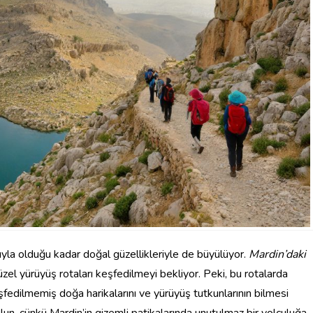
yla olduğu kadar doğal güzellikleriyle de büyülüyor.
Mardin’daki
güzel yürüyüş rotaları keşfedilmeyi bekliyor. Peki, bu rotalarda
şfedilmemiş doğa harikalarını ve yürüyüş tutkunlarının bilmesi
olun, çünkü Mardin’in gizemli patikalarında unutulmaz bir yolculuğa