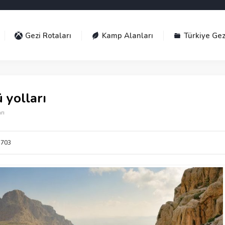
Gezi Rotaları
Kamp Alanları
Türkiye Gez
 yolları
rı
703