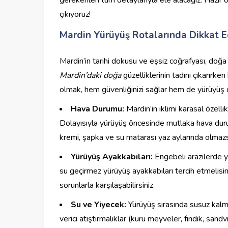
çıkıyoruz!
Mardin Yürüyüş Rotalarında Dikkat E
Mardin’in tarihi dokusu ve eşsiz coğrafyası, doğa
Mardin’daki doğa
güzelliklerinin tadını çıkarırke
olmak, hem güvenliğinizi sağlar hem de yürüyüş de
Hava Durumu:
Mardin’in iklimi karasal özellik
Dolayısıyla yürüyüş öncesinde mutlaka hava duru
kremi, şapka ve su matarası yaz aylarında olmaz
Yürüyüş Ayakkabıları:
Engebeli arazilerde y
su geçirmez yürüyüş ayakkabıları tercih etmelisin
sorunlarla karşılaşabilirsiniz.
Su ve Yiyecek:
Yürüyüş sırasında susuz kalma
verici atıştırmalıklar (kuru meyveler, fındık, sand