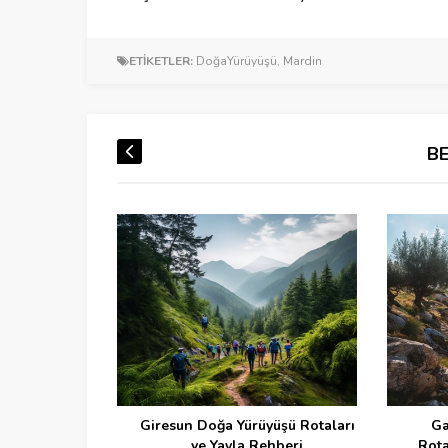
ETİKETLER:
DoğaYürüyüşü
,
Mardin
B
Giresun Doğa Yürüyüşü Rotaları
Gazi
ve Yayla Rehberi
Rotala