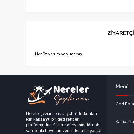
ZİYARETÇ
Henüz yorum yapılmamış.
Menü
Gezi Rota
Nerelergezilir.com, seyahat tutkunları
için kapsamlı bir gezi rehberi
Kamp Ala
platformudur. Sizlere dünyanın dört bir
yanındaki heyecan verici destinasyonlar