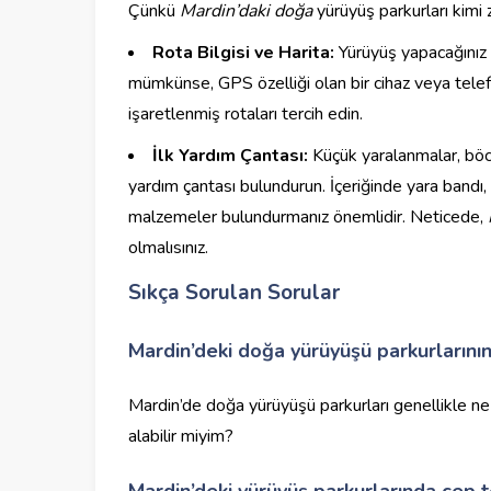
Çünkü
Mardin’daki doğa
yürüyüş parkurları kimi z
Rota Bilgisi ve Harita:
Yürüyüş yapacağınız r
mümkünse, GPS özelliği olan bir cihaz veya telef
işaretlenmiş rotaları tercih edin.
İlk Yardım Çantası:
Küçük yaralanmalar, böce
yardım çantası bulundurun. İçeriğinde yara bandı, a
malzemeler bulundurmanız önemlidir. Neticede,
olmalısınız.
Sıkça Sorulan Sorular
Mardin’deki doğa yürüyüşü parkurlarının 
Mardin’de doğa yürüyüşü parkurları genellikle ne 
alabilir miyim?
Mardin’deki yürüyüş parkurlarında cep t