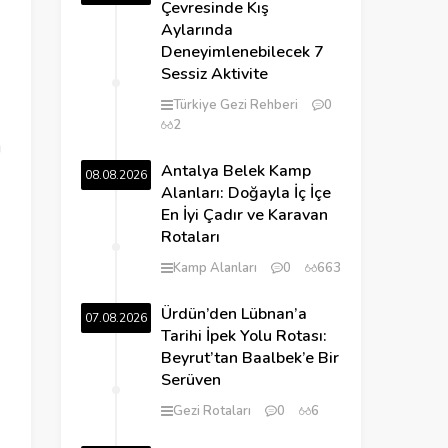
Çevresinde Kış
Aylarında
Deneyimlenebilecek 7
Sessiz Aktivite
Türkiye Gezi Rehberi
0
2
ı
Antalya Belek Kamp
08.08.2026
Alanları: Doğayla İç İçe
En İyi Çadır ve Karavan
Rotaları
Kamp Alanları
0
663
Ürdün’den Lübnan’a
07.08.2026
Tarihi İpek Yolu Rotası:
Beyrut’tan Baalbek’e Bir
Serüven
Gezi Rotaları
0
6