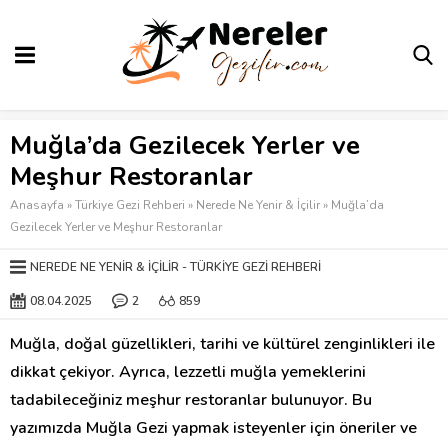
Muğla’da Gezilecek Yerler ve
Meşhur Restoranlar
Anasayfa
»
Türkiye Gezi Rehberi
»
Nerede Ne Yenir & İçilir
»
Muğla’da
Gezilecek Yerler ve Meşhur Restoranlar
NEREDE NE YENIR & İÇILIR
TÜRKIYE GEZI REHBERI
08.04.2025
2
859
Muğla, doğal güzellikleri, tarihi ve kültürel zenginlikleri ile
dikkat çekiyor. Ayrıca, lezzetli muğla yemeklerini
tadabileceğiniz meşhur restoranlar bulunuyor. Bu
yazımızda Muğla Gezi yapmak isteyenler için öneriler ve