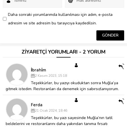
Daha sonraki yorumlarımda kullanılması için adım, e-posta
adresim ve site adresim bu tarayıcıya kaydedilsin.
ZİYARETÇİ YORUMLARI - 2 YORUM
Ce
Ve
İbrahi̇m
2 Kasım 2023, 15:18
Teşekkürler, bu yazıyı okuduktan sonra Muğla’ya
gitmek istedim. Restoranları da denemek için sabırsızlanıyorum.
Ce
Ve
Ferda
21 Ocak 2024, 18:46
Teşekkürler, bu yazı sayesinde Muğla’nın tatil
beldelerini ve restoranlarını daha yakından tanıma fırsatı