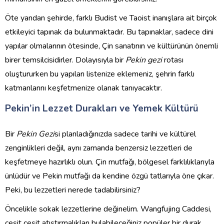
Öte yandan şehirde, farklı Budist ve Taoist inanışlara ait birçok
etkileyici tapınak da bulunmaktadır. Bu tapınaklar, sadece dini
yapılar olmalarının ötesinde, Çin sanatının ve kültürünün önemli
birer temsilcisidirler. Dolayısıyla bir
Pekin gezi
rotası
oluştururken bu yapıları listenize eklemeniz, şehrin farklı
katmanlarını keşfetmenize olanak tanıyacaktır.
Pekin’in Lezzet Durakları ve Yemek Kültürü
Bir
Pekin Gezi
si planladığınızda sadece tarihi ve kültürel
zenginlikleri değil, aynı zamanda benzersiz lezzetleri de
keşfetmeye hazırlıklı olun. Çin mutfağı, bölgesel farklılıklarıyla
ünlüdür ve Pekin mutfağı da kendine özgü tatlarıyla öne çıkar.
Peki, bu lezzetleri nerede tadabilirsiniz?
Öncelikle sokak lezzetlerine değinelim. Wangfujing Caddesi,
çeşit çeşit atıştırmalıkları bulabileceğiniz popüler bir durak.