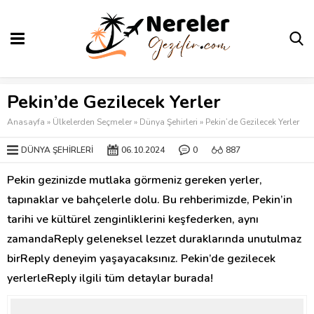
Pekin’de Gezilecek Yerler
Anasayfa
»
Ülkelerden Seçmeler
»
Dünya Şehirleri
»
Pekin’de Gezilecek Yerler
DÜNYA ŞEHIRLERI
06.10.2024
0
887
Pekin gezinizde mutlaka görmeniz gereken yerler,
tapınaklar ve bahçelerle dolu. Bu rehberimizde, Pekin’in
tarihi ve kültürel zenginliklerini keşfederken, aynı
zamandaReply geleneksel lezzet duraklarında unutulmaz
birReply deneyim yaşayacaksınız. Pekin’de gezilecek
yerlerleReply ilgili tüm detaylar burada!