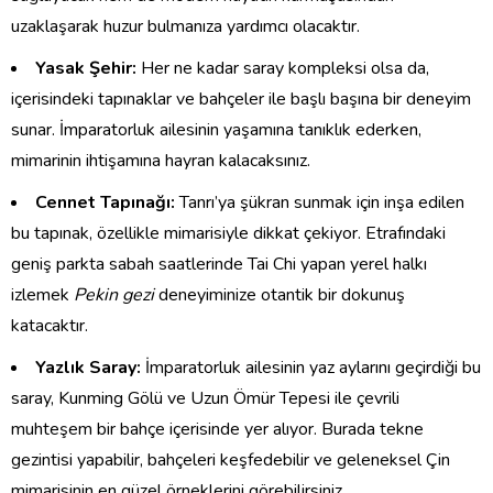
uzaklaşarak huzur bulmanıza yardımcı olacaktır.
Yasak Şehir:
Her ne kadar saray kompleksi olsa da,
içerisindeki tapınaklar ve bahçeler ile başlı başına bir deneyim
sunar. İmparatorluk ailesinin yaşamına tanıklık ederken,
mimarinin ihtişamına hayran kalacaksınız.
Cennet Tapınağı:
Tanrı’ya şükran sunmak için inşa edilen
bu tapınak, özellikle mimarisiyle dikkat çekiyor. Etrafındaki
geniş parkta sabah saatlerinde Tai Chi yapan yerel halkı
izlemek
Pekin gezi
deneyiminize otantik bir dokunuş
katacaktır.
Yazlık Saray:
İmparatorluk ailesinin yaz aylarını geçirdiği bu
saray, Kunming Gölü ve Uzun Ömür Tepesi ile çevrili
muhteşem bir bahçe içerisinde yer alıyor. Burada tekne
gezintisi yapabilir, bahçeleri keşfedebilir ve geleneksel Çin
mimarisinin en güzel örneklerini görebilirsiniz.