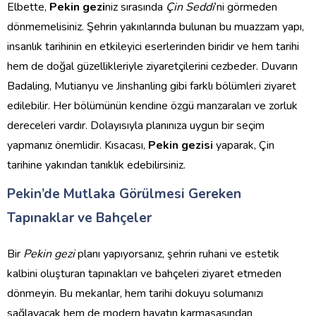
Elbette,
Pekin gezi
niz sırasında
Çin Seddi
‘ni görmeden
dönmemelisiniz. Şehrin yakınlarında bulunan bu muazzam yapı,
insanlık tarihinin en etkileyici eserlerinden biridir ve hem tarihi
hem de doğal güzellikleriyle ziyaretçilerini cezbeder. Duvarın
Badaling, Mutianyu ve Jinshanling gibi farklı bölümleri ziyaret
edilebilir. Her bölümünün kendine özgü manzaraları ve zorluk
dereceleri vardır. Dolayısıyla planınıza uygun bir seçim
yapmanız önemlidir. Kısacası,
Pekin gezisi
yaparak, Çin
tarihine yakından tanıklık edebilirsiniz.
Pekin’de Mutlaka Görülmesi Gereken
Tapınaklar ve Bahçeler
Bir
Pekin gezi
planı yapıyorsanız, şehrin ruhani ve estetik
kalbini oluşturan tapınakları ve bahçeleri ziyaret etmeden
dönmeyin. Bu mekanlar, hem tarihi dokuyu solumanızı
sağlayacak hem de modern hayatın karmaşasından