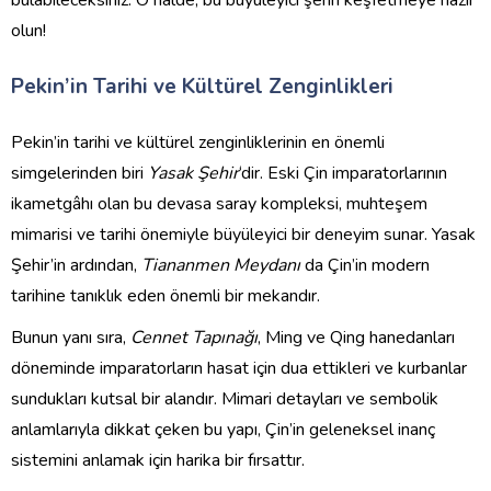
bulabileceksiniz. O halde, bu büyüleyici şehri keşfetmeye hazır
olun!
Pekin’in Tarihi ve Kültürel Zenginlikleri
Pekin’in tarihi ve kültürel zenginliklerinin en önemli
simgelerinden biri
Yasak Şehir
‘dir. Eski Çin imparatorlarının
ikametgâhı olan bu devasa saray kompleksi, muhteşem
mimarisi ve tarihi önemiyle büyüleyici bir deneyim sunar. Yasak
Şehir’in ardından,
Tiananmen Meydanı
da Çin’in modern
tarihine tanıklık eden önemli bir mekandır.
Bunun yanı sıra,
Cennet Tapınağı
, Ming ve Qing hanedanları
döneminde imparatorların hasat için dua ettikleri ve kurbanlar
sundukları kutsal bir alandır. Mimari detayları ve sembolik
anlamlarıyla dikkat çeken bu yapı, Çin’in geleneksel inanç
sistemini anlamak için harika bir fırsattır.