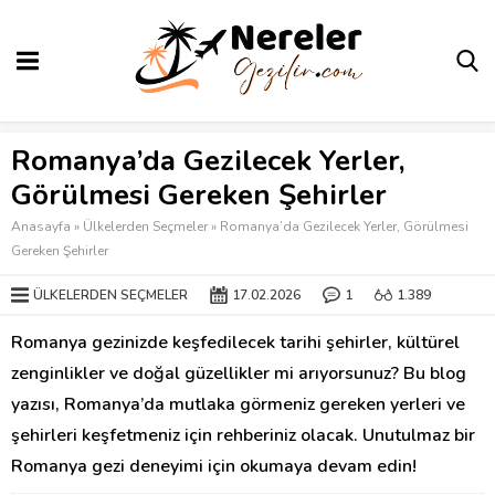
Romanya’da Gezilecek Yerler,
Görülmesi Gereken Şehirler
Anasayfa
»
Ülkelerden Seçmeler
»
Romanya’da Gezilecek Yerler, Görülmesi
Gereken Şehirler
ÜLKELERDEN SEÇMELER
17.02.2026
1
1.389
Romanya gezinizde keşfedilecek tarihi şehirler, kültürel
zenginlikler ve doğal güzellikler mi arıyorsunuz? Bu blog
yazısı, Romanya’da mutlaka görmeniz gereken yerleri ve
şehirleri keşfetmeniz için rehberiniz olacak. Unutulmaz bir
Romanya gezi deneyimi için okumaya devam edin!