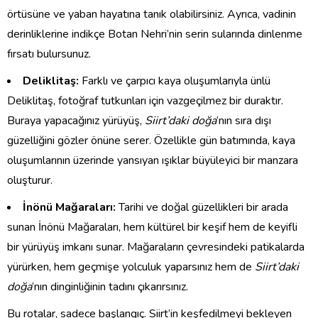
örtüsüne ve yaban hayatına tanık olabilirsiniz. Ayrıca, vadinin
derinliklerine indikçe Botan Nehri’nin serin sularında dinlenme
fırsatı bulursunuz.
Deliklitaş:
Farklı ve çarpıcı kaya oluşumlarıyla ünlü
Deliklitaş, fotoğraf tutkunları için vazgeçilmez bir duraktır.
Buraya yapacağınız yürüyüş,
Siirt’daki doğa
‘nın sıra dışı
güzelliğini gözler önüne serer. Özellikle gün batımında, kaya
oluşumlarının üzerinde yansıyan ışıklar büyüleyici bir manzara
oluşturur.
İnönü Mağaraları:
Tarihi ve doğal güzellikleri bir arada
sunan İnönü Mağaraları, hem kültürel bir keşif hem de keyifli
bir yürüyüş imkanı sunar. Mağaraların çevresindeki patikalarda
yürürken, hem geçmişe yolculuk yaparsınız hem de
Siirt’daki
doğa
‘nın dinginliğinin tadını çıkarırsınız.
Bu rotalar, sadece başlangıç. Siirt’in keşfedilmeyi bekleyen