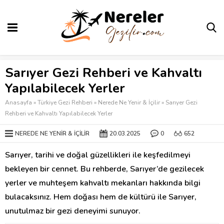
Sarıyer Gezi Rehberi ve Kahvaltı
Yapılabilecek Yerler
Anasayfa
»
Türkiye Gezi Rehberi
»
Nerede Ne Yenir & İçilir
»
Sarıyer Gezi
Rehberi ve Kahvaltı Yapılabilecek Yerler
NEREDE NE YENIR & İÇILIR
20.03.2025
0
652
Sarıyer, tarihi ve doğal güzellikleri ile keşfedilmeyi
bekleyen bir cennet. Bu rehberde, Sarıyer’de gezilecek
yerler ve muhteşem kahvaltı mekanları hakkında bilgi
bulacaksınız. Hem doğası hem de kültürü ile Sarıyer,
unutulmaz bir gezi deneyimi sunuyor.