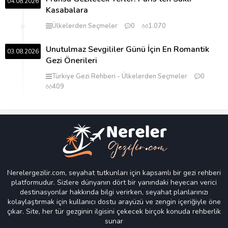
04.08.2026
Kasabalara
Ülkelerden Seçmeler
0
1.070
Unutulmaz Sevgililer Günü İçin En Romantik
03.08.2026
Gezi Önerileri
Türkiye Gezi Rehberi
Ülkelerden Seçmeler
0
409
Nerelergezilir.com, seyahat tutkunları için kapsamlı bir gezi rehberi
platformudur. Sizlere dünyanın dört bir yanındaki heyecan verici
destinasyonlar hakkında bilgi verirken, seyahat planlarınızı
kolaylaştırmak için kullanıcı dostu arayüzü ve zengin içeriğiyle öne
çıkar. Site, her tür gezginin ilgisini çekecek birçok konuda rehberlik
sunar