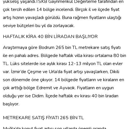
yükseliş yaşandı.TSKB Gayrimenkul Değerleme tarafından en
çok tercih edilen 14 bölge incelendi. Birçok il ve ilçede fiyat
artış hızının yavaşladı görüldü. Buna rağmen fiyatların ulaştığı
seviye bütçeleri bu yıl da zorlayacak.
HAFTALIK KİRA 40 BİN LİRADAN BAŞLIYOR
Araştırmaya göre Bodrum 265 bin TL metrekare satış fiyatı
ile en pahalı adres. Bölgede haftalık villa kirası ortalama 80 bin
TL. Lüks sitelerde ise aylık kirası 12-13 milyon TL olan evler
var. İzmir’de Çeşme ve Urla’da fiyat artışı yavaşlarken, Dikili
son dönemde öne çıkıyor. 14 bölgede fiyatların ve kiraların en
çok arttığı bölge Edremit ve Ayvacık. Fiyatların en uygun
olduğu yer ise Didim. İlçede haftalık ev kirası 40 bin liradan
başlıyor.
METREKARE SATIŞ FİYATI 265 BİN TL
Muğla’da konut fiyat artışı son yıllarda önemli oranda