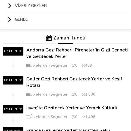
VIZESIZ GEZILER
GENEL
Zaman Tüneli
Andorra Gezi Rehberi: Pireneler’in Gizli Cenneti
07.08.2026
ve Gezilecek Yerler
Ülkelerden Seçmeler
0
459
Galler Gezi Rehberi Gezilecek Yerler ve Keşif
06.08.2026
Rotası
Ülkelerden Seçmeler
0
1.000
İsveç’te Gezilecek Yerler ve Yemek Kültürü
05.08.2026
Ülkelerden Seçmeler
0
1.496
Fransa Gezilecek Yerler: Paris’ten Saklı