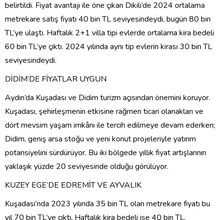
belirtildi. Fiyat avantajı ile öne çıkan Dikili’de 2024 ortalama
metrekare satış fiyatı 40 bin TL seviyesindeydi, bugün 80 bin
TL’ye ulaştı. Haftalık 2+1 villa tipi evlerde ortalama kira bedeli
60 bin TL’ye çıktı. 2024 yılında aynı tip evlerin kirası 30 bin TL
seviyesindeydi.
DİDİM’DE FİYATLAR UYGUN
Aydın’da Kuşadası ve Didim turizm açısından önemini koruyor.
Kuşadası, şehirleşmenin etkisine rağmen ticari olanakları ve
dört mevsim yaşam imkânı ile tercih edilmeye devam ederken;
Didim, geniş arsa stoğu ve yeni konut projeleriyle yatırım
potansiyelini sürdürüyor. Bu iki bölgede yıllık fiyat artışlarının
yaklaşık yüzde 20 seviyesinde olduğu görülüyor.
KUZEY EGE’DE EDREMİT VE AYVALIK
Kuşadası’nda 2023 yılında 35 bin TL olan metrekare fiyatı bu
yıl 70 bin TL’ye çıktı. Haftalık kira bedeli ise 40 bin TL.