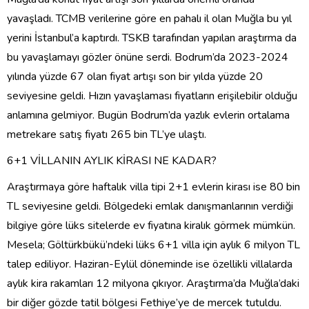
yavaşladı. TCMB verilerine göre en pahalı il olan Muğla bu yıl
yerini İstanbul’a kaptırdı. TSKB tarafından yapılan araştırma da
bu yavaşlamayı gözler önüne serdi. Bodrum’da 2023-2024
yılında yüzde 67 olan fiyat artışı son bir yılda yüzde 20
seviyesine geldi. Hızın yavaşlaması fiyatların erişilebilir olduğu
anlamına gelmiyor. Bugün Bodrum’da yazlık evlerin ortalama
metrekare satış fiyatı 265 bin TL’ye ulaştı.
6+1 VİLLANIN AYLIK KİRASI NE KADAR?
Araştırmaya göre haftalık villa tipi 2+1 evlerin kirası ise 80 bin
TL seviyesine geldi. Bölgedeki emlak danışmanlarının verdiği
bilgiye göre lüks sitelerde ev fiyatına kiralık görmek mümkün.
Mesela; Göltürkbükü’ndeki lüks 6+1 villa için aylık 6 milyon TL
talep ediliyor. Haziran-Eylül döneminde ise özellikli villalarda
aylık kira rakamları 12 milyona çıkıyor. Araştırma’da Muğla’daki
bir diğer gözde tatil bölgesi Fethiye’ye de mercek tutuldu.