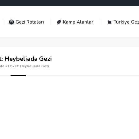
Gezi Rotaları
Kamp Alanları
Türkiye Gez
t:
Heybeliada Gezi
yfa
»
Etiket: Heybeliada Gezi