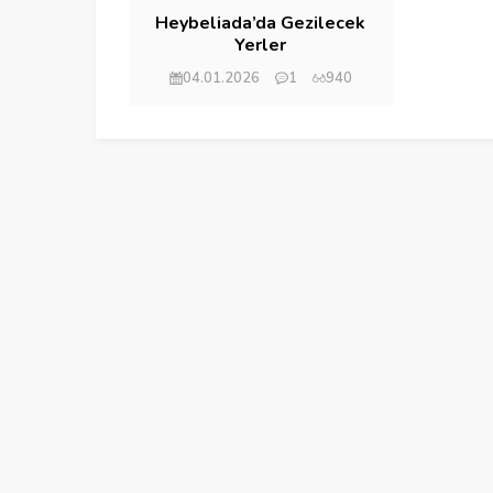
Heybeliada’da Gezilecek
Yerler
04.01.2026
1
940