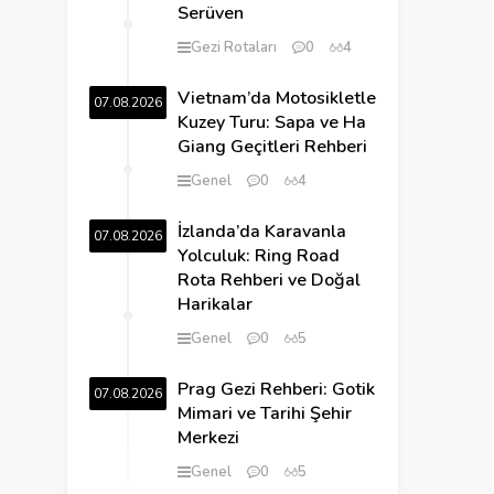
Serüven
Gezi Rotaları
0
4
Vietnam’da Motosikletle
07.08.2026
Kuzey Turu: Sapa ve Ha
Giang Geçitleri Rehberi
Genel
0
4
İzlanda’da Karavanla
07.08.2026
Yolculuk: Ring Road
Rota Rehberi ve Doğal
Harikalar
Genel
0
5
Prag Gezi Rehberi: Gotik
07.08.2026
Mimari ve Tarihi Şehir
Merkezi
Genel
0
5