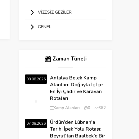
VIZESIZ GEZILER
GENEL
Zaman Tüneli
Antalya Belek Kamp
08.08.2026
Alanları: Doğayla İç İçe
En İyi Çadır ve Karavan
Rotaları
Kamp Alanları
0
662
Ürdün’den Lübnan’a
07.08.2026
Tarihi İpek Yolu Rotası:
Beyrut’tan Baalbek’e Bir