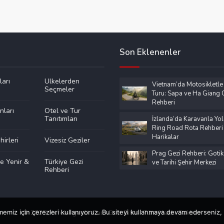
Son Eklenenler
ları
Ülkelerden
Vietnam’da Motosikletle
Seçmeler
Turu: Sapa ve Ha Giang G
Rehberi
nları
Otel ve Tur
Tanıtımları
İzlanda’da Karavanla Yol
Ring Road Rota Rehberi
Harikalar
irleri
Vizesiz Geziler
Prag Gezi Rehberi: Gotik
e Yenir &
Türkiye Gezi
ve Tarihi Şehir Merkezi
Rehberi
emiz için çerezleri kullanıyoruz. Bu siteyi kullanmaya devam ederseniz, b
© 2025 Nerelergezilir.Com Gezi Sitesi Tüm Hakkı Saklıdır