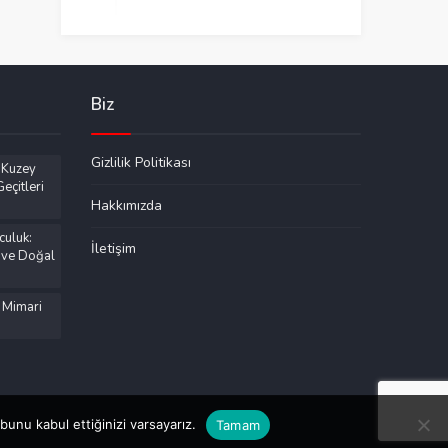
Biz
Gizlilik Politikası
 Kuzey
eçitleri
Hakkımızda
culuk:
İletişim
 ve Doğal
 Mimari
unu kabul ettiğinizi varsayarız.
Tamam