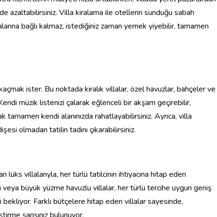
 azaltabilirsiniz. Villa kiralama ile otellerin sunduğu sabah
alarına bağlı kalmaz, istediğiniz zaman yemek yiyebilir, tamamen
 kaçmak ister. Bu noktada kiralık villalar, özel havuzlar, bahçeler ve
ndi müzik listenizi çalarak eğlenceli bir akşam geçirebilir,
k tamamen kendi alanınızda rahatlayabilirsiniz. Ayrıca, villa
esi olmadan tatilin tadını çıkarabilirsiniz.
n lüks villalarıyla, her türlü tatilcinin ihtiyacına hitap eden
 veya büyük yüzme havuzlu villalar, her türlü tercihe uygun geniş
zi bekliyor. Farklı bütçelere hitap eden villalar sayesinde,
eştirme şansınız bulunuyor.