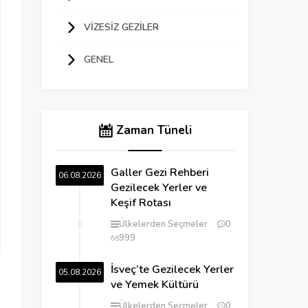
VIZESIZ GEZILER
GENEL
Zaman Tüneli
Galler Gezi Rehberi
06.08.2026
Gezilecek Yerler ve
Keşif Rotası
Ülkelerden Seçmeler
0
999
İsveç’te Gezilecek Yerler
05.08.2026
ve Yemek Kültürü
Ülkelerden Seçmeler
0