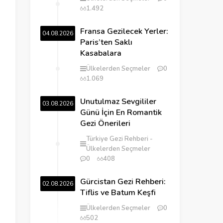
1.492
Fransa Gezilecek Yerler:
04.08.2026
Paris’ten Saklı
Kasabalara
Ülkelerden Seçmeler
0
1.069
Unutulmaz Sevgililer
03.08.2026
Günü İçin En Romantik
Gezi Önerileri
Türkiye Gezi Rehberi
Ülkelerden Seçmeler
0
408
Gürcistan Gezi Rehberi:
02.08.2026
Tiflis ve Batum Keşfi
Ülkelerden Seçmeler
0
502