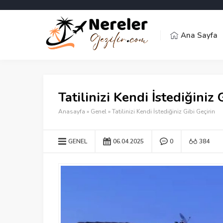
Ana Sayfa
Tatilinizi Kendi İstediğiniz 
Anasayfa
»
Genel
»
Tatilinizi Kendi İstediğiniz Gibi Geçirin
GENEL
06.04.2025
0
384