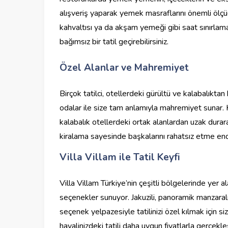
alışveriş yaparak yemek masraflarını önemli ölçüde
kahvaltısı ya da akşam yemeği gibi saat sınırlam
bağımsız bir tatil geçirebilirsiniz.
Özel Alanlar ve Mahremiyet
Birçok tatilci, otellerdeki gürültü ve kalabalıktan
odalar ile size tam anlamıyla mahremiyet sunar. Ke
kalabalık otellerdeki ortak alanlardan uzak durara
kiralama sayesinde başkalarını rahatsız etme endiş
Villa Villam ile Tatil Keyfi
Villa Villam Türkiye’nin çeşitli bölgelerinde yer ala
seçenekler sunuyor. Jakuzili, panoramik manzaralı
seçenek yelpazesiyle tatilinizi özel kılmak için si
hayalinizdeki tatili daha uygun fiyatlarla gerçekl