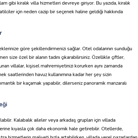
m gibi kiralık villa hizmetleri devreye giriyor. Bu yazıda, kiralık
tatilciler için neden cazip bir seçenek haline geldiği hakkında
r
steklerinize göre şekillendirmenizi sağlar. Otel odalarının sunduğu
n size özel bir alanın tadını çıkarabilirsiniz. Özellikle çiftler,
sunan villalar, kişisel mahremiyetinizi korurken aynı zamanda
mek saatlerinden havuz kullanımına kadar her şey sizin
 romantik bir kaçamak yapabilir, dilerseniz panoramik manzaralı
eği
olabilir. Kalabalık aileler veya arkadaş grupları için villada
lerine kıyasla çok daha ekonomik hale getirebilir. Otellerde,
a hizmetlerin maliyeti hızla artabilirken, villada yerel pazarlardan