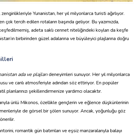
zenginlikleriyle Yunanistan, her yıl milyonlarca turisti ağırlıyor.
n en çok tercih edilen rotaların başında geliyor. Bu yazımızda,
, keşfedilmemiş, adeta saklı cennet niteliğindeki koyları da keşfe
istan’ın birbirinden güzel adalarına ve büyüleyici plajlarına doğru
lleri
anistan ada ve plajları
deneyimleri sunuyor. Her yıl milyonlarca
dokusu ve canlı atmosferiyle adından söz ettiriyor. En popüler
l planlarınızı şekillendirmenize yardımcı olacaktır.
arıyla ünlü Mikonos, özellikle gençlerin ve eğlence düşkünlerinin
ğirmenleriyle de görsel bir şölen sunuyor. Ancak, yoğunluğu göz
nerilir.
torini, romantik gün batımları ve eşsiz manzaralarıyla balayı