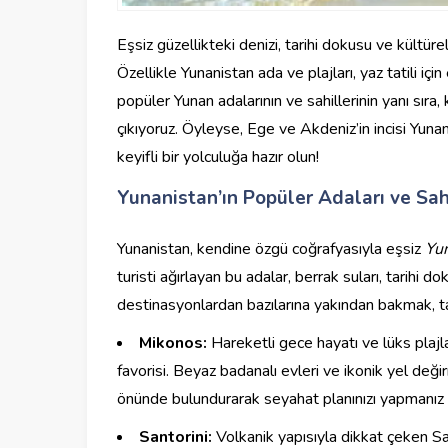
Eşsiz güzellikteki denizi, tarihi dokusu ve kültürel 
Özellikle Yunanistan ada ve plajları, yaz tatili içi
popüler Yunan adalarının ve sahillerinin yanı sıra
çıkıyoruz. Öyleyse, Ege ve Akdeniz’in incisi Yunan
keyifli bir yolculuğa hazır olun!
Yunanistan’ın Popüler Adaları ve Sahi
Yunanistan, kendine özgü coğrafyasıyla eşsiz
Yun
turisti ağırlayan bu adalar, berrak suları, tarihi 
destinasyonlardan bazılarına yakından bakmak, tati
Mikonos:
Hareketli gece hayatı ve lüks plajl
favorisi. Beyaz badanalı evleri ve ikonik yel de
önünde bulundurarak seyahat planınızı yapmanız ö
Santorini:
Volkanik yapısıyla dikkat çeken San