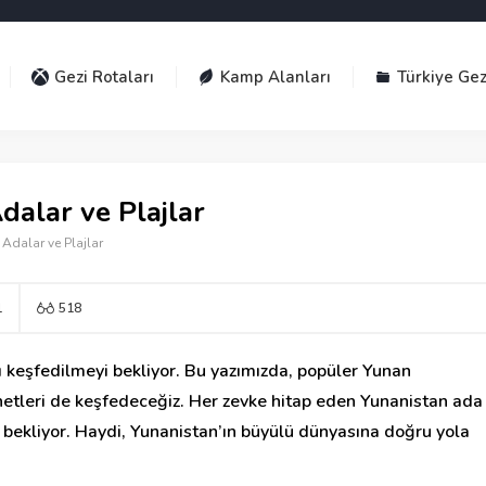
Gezi Rotaları
Kamp Alanları
Türkiye Gez
dalar ve Plajlar
Adalar ve Plajlar
1
518
rı keşfedilmeyi bekliyor. Bu yazımızda, popüler Yunan
ennetleri de keşfedeceğiz. Her zevke hitap eden Yunanistan ada
izi bekliyor. Haydi, Yunanistan’ın büyülü dünyasına doğru yola