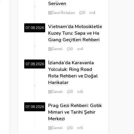
Serüven
Gezi Rotaları
0
4
Vietnam’da Motosikletle
07.08.2026
Kuzey Turu: Sapa ve Ha
Giang Geçitleri Rehberi
Genel
0
4
İzlanda’da Karavanla
07.08.2026
Yolculuk: Ring Road
Rota Rehberi ve Doğal
Harikalar
Genel
0
5
Prag Gezi Rehberi: Gotik
07.08.2026
Mimari ve Tarihi Şehir
Merkezi
Genel
0
5