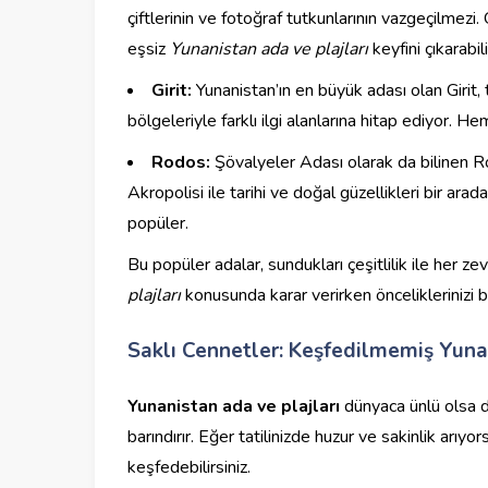
çiftlerinin ve fotoğraf tutkunlarının vazgeçilmezi.
eşsiz
Yunanistan ada ve plajları
keyfini çıkarabili
Girit:
Yunanistan’ın en büyük adası olan Girit, t
bölgeleriyle farklı ilgi alanlarına hitap ediyor.
Rodos:
Şövalyeler Adası olarak da bilinen Ro
Akropolisi ile tarihi ve doğal güzellikleri bir ara
popüler.
Bu popüler adalar, sundukları çeşitlilik ile her ze
plajları
konusunda karar verirken önceliklerinizi
Saklı Cennetler: Keşfedilmemiş Yunan
Yunanistan ada ve plajları
dünyaca ünlü olsa d
barındırır. Eğer tatilinizde huzur ve sakinlik arıyor
keşfedebilirsiniz.