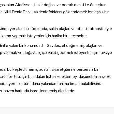
çası olan Alonissos, bakir doğası ve berrak denizi ile öne çıkar.
anın Milli Deniz Parkı, Akdeniz foklarını gözlemlemek için eşsiz bir
inde yer alan bu küçük ada, sakin plajları ve otantik atmosferiyle
ve kamp yapmak isteyenler için harika bir seçenektir.
rit’e yakın bir konumdadır. Gavdos, el değmemiş plajları ve
amp yapmak ve doğayla iç içe vakit geçirmek isteyenler için tavsiye
a, bu keşfedilmemiş adalar, ziyaretçilerine benzersiz bir
in bir tatil için bu adaları listenize eklemeyi düşünebilirsiniz. Bu
ir, yerel kültürü daha yakından tanıma fırsatı bulabilirsiniz.
ı
, bazen haritada işaretlenmemiş olanlardır.