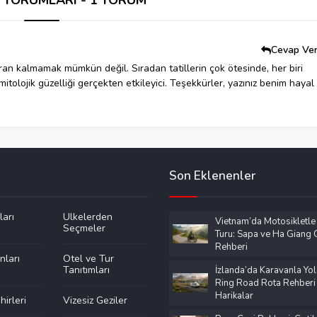
Cevap Ve
yran kalmamak mümkün değil. Sıradan tatillerin çok ötesinde, her biri
 mitolojik güzelliği gerçekten etkileyici. Teşekkürler, yazınız benim hayal
Son Eklenenler
ları
Ülkelerden
Vietnam’da Motosikletle
Seçmeler
Turu: Sapa ve Ha Giang G
Rehberi
nları
Otel ve Tur
Tanıtımları
İzlanda’da Karavanla Yol
Ring Road Rota Rehberi
Harikalar
irleri
Vizesiz Geziler