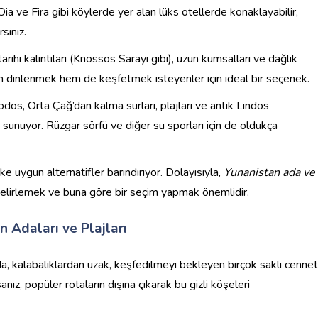
 Oia ve Fira gibi köylerde yer alan lüks otellerde konaklayabilir,
rsiniz.
arihi kalıntıları (Knossos Sarayı gibi), uzun kumsalları ve dağlık
 Hem dinlenmek hem de keşfetmek isteyenler için ideal bir seçenek.
dos, Orta Çağ’dan kalma surları, plajları ve antik Lindos
da sunuyor. Rüzgar sörfü ve diğer su sporları için de oldukça
vke uygun alternatifler barındırıyor. Dolayısıyla,
Yunanistan ada ve
 belirlemek ve buna göre bir seçim yapmak önemlidir.
 Adaları ve Plajları
a, kalabalıklardan uzak, keşfedilmeyi bekleyen birçok saklı cennet
sanız, popüler rotaların dışına çıkarak bu gizli köşeleri