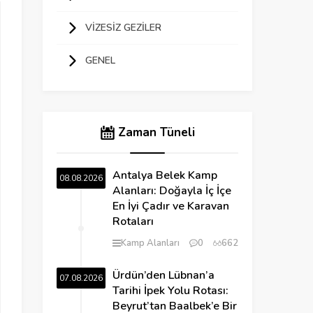
VIZESIZ GEZILER
GENEL
Zaman Tüneli
Antalya Belek Kamp
08.08.2026
Alanları: Doğayla İç İçe
En İyi Çadır ve Karavan
Rotaları
Kamp Alanları
0
662
Ürdün’den Lübnan’a
07.08.2026
Tarihi İpek Yolu Rotası:
Beyrut’tan Baalbek’e Bir