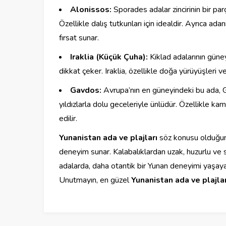
Alonissos:
Sporades adalar zincirinin bir par
Özellikle dalış tutkunları için idealdir. Ayrıca ad
fırsat sunar.
Iraklia (Küçük Çuha):
Kiklad adalarının güney
dikkat çeker. Iraklia, özellikle doğa yürüyüşleri 
Gavdos:
Avrupa’nın en güneyindeki bu ada, Gi
yıldızlarla dolu geceleriyle ünlüdür. Özellikle k
edilir.
Yunanistan ada ve plajları
söz konusu olduğund
deneyim sunar. Kalabalıklardan uzak, huzurlu ve sak
adalarda, daha otantik bir Yunan deneyimi yaşayabil
Unutmayın, en güzel
Yunanistan ada ve plajlar