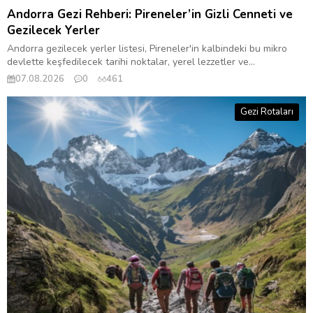
Andorra Gezi Rehberi: Pireneler’in Gizli Cenneti ve
Gezilecek Yerler
Andorra gezilecek yerler listesi, Pireneler'in kalbindeki bu mikro
devlette keşfedilecek tarihi noktalar, yerel lezzetler ve...
07.08.2026
0
461
Gezi Rotaları