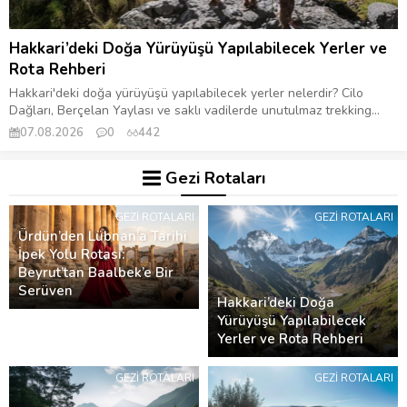
Hakkari’deki Doğa Yürüyüşü Yapılabilecek Yerler ve
Rota Rehberi
Hakkari'deki doğa yürüyüşü yapılabilecek yerler nelerdir? Cilo
Dağları, Berçelan Yaylası ve saklı vadilerde unutulmaz trekking...
07.08.2026
0
442
Gezi Rotaları
GEZI ROTALARI
GEZI ROTALARI
Ürdün’den Lübnan’a Tarihi
İpek Yolu Rotası:
Beyrut’tan Baalbek’e Bir
Serüven
Hakkari’deki Doğa
Yürüyüşü Yapılabilecek
Yerler ve Rota Rehberi
GEZI ROTALARI
GEZI ROTALARI