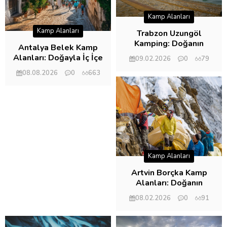
Kamp Alanları
Kamp Alanları
Trabzon Uzungöl
Kamping: Doğanın
Antalya Belek Kamp
Kalbinde Bir Macera
Alanları: Doğayla İç İçe
09.02.2026
0
79
En İyi Çadır ve Karavan
08.08.2026
0
663
Rotaları
Kamp Alanları
Artvin Borçka Kamp
Alanları: Doğanın
Kalbinde Bir Macera
08.02.2026
0
91