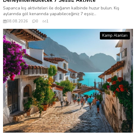
Deneyimlenebilecek 7 Sessiz Aktivite
Sapanca kış aktiviteleri ile doğanın kalbinde huzur bulun. Kış
aylarında göl kenarında yapabileceğiniz 7 eşsiz...
08.08.2026
0
1
Kamp Alanları