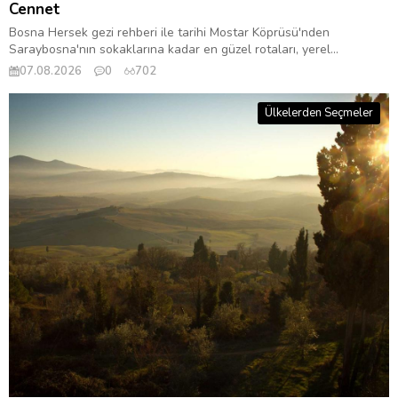
Cennet
Bosna Hersek gezi rehberi ile tarihi Mostar Köprüsü'nden
Saraybosna'nın sokaklarına kadar en güzel rotaları, yerel...
07.08.2026
0
702
Ülkelerden Seçmeler