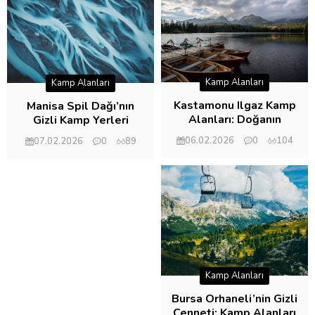
Kamp Alanları
Kamp Alanları
Kastamonu Ilgaz Kamp
Manisa Spil Dağı’nın
Alanları: Doğanın
Gizli Kamp Yerleri
Kalbinde Bir Macera
06.02.2026
0
104
07.02.2026
0
89
Kamp Alanları
Bursa Orhaneli’nin Gizli
Cenneti: Kamp Alanları