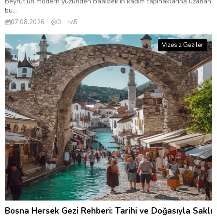
Beyrut'un modern yüzünden Baalbek'in kadim tapınaklarına uzanan
bu...
07.08.2026
0
5
Vizesiz Geziler
Bosna Hersek Gezi Rehberi: Tarihi ve Doğasıyla Saklı