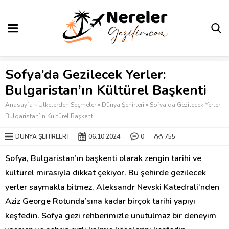
Sofya’da Gezilecek Yerler:
Bulgaristan’ın Kültürel Başkenti
Anasayfa
»
Ülkelerden Seçmeler
»
Dünya Şehirleri
»
Sofya’da Gezilecek Yerler:
Bulgaristan’ın Kültürel Başkenti
DÜNYA ŞEHIRLERI
06.10.2024
0
755
Sofya, Bulgaristan’ın başkenti olarak zengin tarihi ve
kültürel mirasıyla dikkat çekiyor. Bu şehirde gezilecek
yerler saymakla bitmez. Aleksandr Nevski Katedrali’nden
Aziz George Rotunda’sına kadar birçok tarihi yapıyı
keşfedin. Sofya gezi rehberimizle unutulmaz bir deneyim