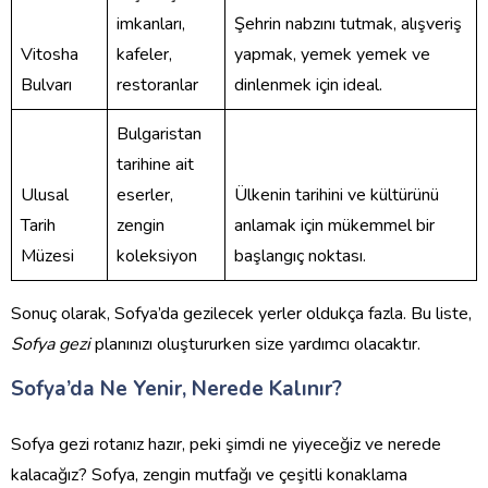
imkanları,
Şehrin nabzını tutmak, alışveriş
Vitosha
kafeler,
yapmak, yemek yemek ve
Bulvarı
restoranlar
dinlenmek için ideal.
Bulgaristan
tarihine ait
Ulusal
eserler,
Ülkenin tarihini ve kültürünü
Tarih
zengin
anlamak için mükemmel bir
Müzesi
koleksiyon
başlangıç noktası.
Sonuç olarak, Sofya’da gezilecek yerler oldukça fazla. Bu liste,
Sofya gezi
planınızı oluştururken size yardımcı olacaktır.
Sofya’da Ne Yenir, Nerede Kalınır?
Sofya gezi rotanız hazır, peki şimdi ne yiyeceğiz ve nerede
kalacağız? Sofya, zengin mutfağı ve çeşitli konaklama