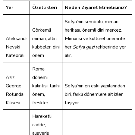
Yer
Özellikleri
Neden Ziyaret Etmelisiniz?
Sofya’nın sembolü, mimari
Görkemli
harikası, önemli dini merkez.
Aleksandr
mimari, altın
Mimarisi ve kültürel önemi ile
Nevski
kubbeler, dini
her
Sofya gezi
rehberinde yer
Katedrali
önem
alır.
Roma
Aziz
dönemi
George
kalıntısı, tarihi
Sofya’nın en eski yapılarından
Rotunda
önem,
biri, farklı dönemlere ait izler
Kilisesi
freskler
taşıyor.
Hareketli
cadde,
alışveriş