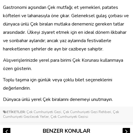
Gastronomi açısından Çek mutfağı; et yemekleri, patates
köfteleri ve lahanasıyla öne çıkar. Geleneksel gulaş çorbası ve
dünyaca ünlü Çek biraları mutlaka denemeniz gereken tatlar
arasındadır. Ülkeyi ziyaret etmek için en ideal dönem ilkbahar
ve sonbahar aylarıdır; ancak yaz aylarında festivallerle
hareketlenen şehirler de ayrı bir cazibeye sahiptir.
Alışverişlerinizde yerel para birimi Çek Korunası kullanmaya
özen gösterin.
Toplu taşıma için günlük veya çoklu bilet seçeneklerini
değerlendirin.
Dünyaca ünlü yerel Çek biralarını denemeyi unutmayın.
ETİKETLER:
Çek Cumhuriyeti Gezi
,
Çek Cumhuriyeti Gezi Rehberi
,
Çek
Cumhuriyeti Gezilecek Yerler
,
Çek Cumhuriyeti Gezisi
BENZER KONULAR