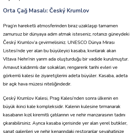
Orta Çağ Masalı: Český Krumlov
Prag’ın hareketli atmosferinden biraz uzaklaşıp tamamen
zamursuz bir dünyaya adım atmak isteseniz, rotanızı güneydeki
Český Krumlov’a çevirmelisiniz. UNESCO Dünya Mirası
Listesi’nde yer alan bu büyüleyici kasaba, kıvrılarak akan
Vltava Nehri’nin yarım ada oluşturduğu bir vadide kurulmuştur.
Arnavut kaldırımlı dar sokakları, rengarenk tarihi evleri ve
görkemli kalesi ile ziyaretçilerini adeta büyüler. Kasaba, adeta
bir açık hava müzesi niteliğindedir.
Çeský Krumlov Kalesi, Prag Kalesi’nden sonra ülkenin en
büyük ikinci kale kompleksidir. Kalenin kulesine tırmanarak
kasabanın kızıl kiremitli çatılarının ve nehir manzarasının tadını
çıkarabilirsiniz. Ayrıca kasaba içerisinde yer alan yerel butikler,
sanat galerileri ve nehir kenarındaki restoranlar seyahatinize