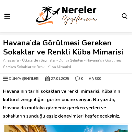
Havana’da Görülmesi Gereken
Sokaklar ve Renkli Küba Mimarisi
Anasayfa
»
Ülkelerden Seçmeler
»
Dünya Şehirleri
»
Havana’da Görülmesi
Gereken Sokaklar ve Renkli Küba Mimarisi
DÜNYA ŞEHIRLERI
27.01.2025
0
500
Havana’nın tarihi sokakları ve renkli mimarisi, Küba’nın
kültürel zenginliğini gözler önüne seriyor. Bu yazıda,
Havana’da mutlaka görmeniz gereken yerleri ve
sokakların sunduğu eşsiz deneyimleri keşfedeceksiniz.