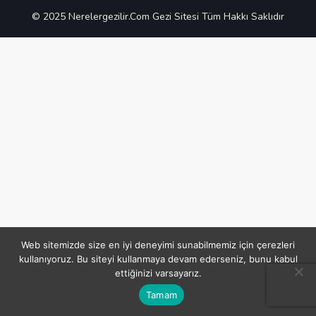
© 2025 Nerelergezilir.Com Gezi Sitesi Tüm Hakkı Saklıdır
Web sitemizde size en iyi deneyimi sunabilmemiz için çerezleri
kullanıyoruz. Bu siteyi kullanmaya devam ederseniz, bunu kabul
ettiğinizi varsayarız.
Tamam