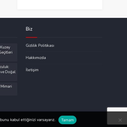
Biz
Gizlilik Politikası
 Kuzey
eçitleri
Hakkımızda
culuk:
İletişim
 ve Doğal
 Mimari
unu kabul ettiğinizi varsayarız.
Tamam