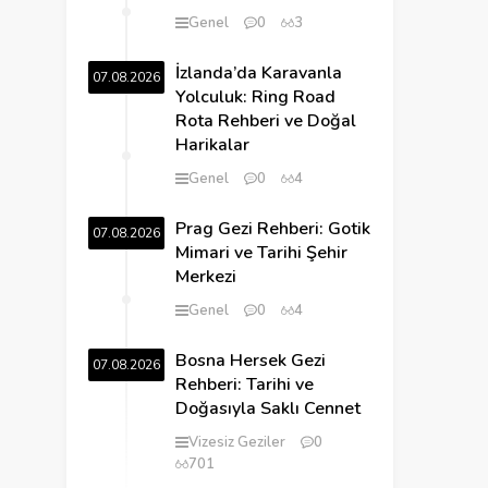
Genel
0
3
İzlanda’da Karavanla
07.08.2026
Yolculuk: Ring Road
Rota Rehberi ve Doğal
Harikalar
Genel
0
4
Prag Gezi Rehberi: Gotik
07.08.2026
Mimari ve Tarihi Şehir
Merkezi
Genel
0
4
Bosna Hersek Gezi
07.08.2026
Rehberi: Tarihi ve
Doğasıyla Saklı Cennet
Vizesiz Geziler
0
701