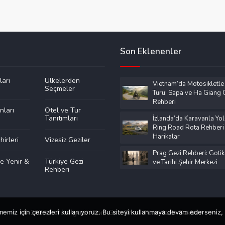
Son Eklenenler
ları
Ülkelerden
Vietnam’da Motosikletle
Seçmeler
Turu: Sapa ve Ha Giang G
Rehberi
nları
Otel ve Tur
Tanıtımları
İzlanda’da Karavanla Yol
Ring Road Rota Rehberi
Harikalar
irleri
Vizesiz Geziler
Prag Gezi Rehberi: Gotik
e Yenir &
Türkiye Gezi
ve Tarihi Şehir Merkezi
Rehberi
emiz için çerezleri kullanıyoruz. Bu siteyi kullanmaya devam ederseniz, b
© 2025 Nerelergezilir.Com Gezi Sitesi Tüm Hakkı Saklıdır