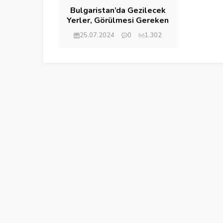
Bulgaristan’da Gezilecek
Yerler, Görülmesi Gereken
Şehirler
25.07.2024
0
1.302