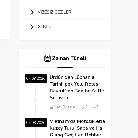
VIZESIZ GEZILER
GENEL
Zaman Tüneli
Ürdün’den Lübnan’a
07.08.2026
Tarihi İpek Yolu Rotası:
Beyrut’tan Baalbek’e Bir
Serüven
Gezi Rotaları
0
3
Vietnam’da Motosikletle
07.08.2026
Kuzey Turu: Sapa ve Ha
Giang Geçitleri Rehberi