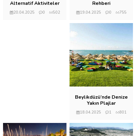
Rehberi
Alternatif Aktiviteler
ve Gezilecek Yerler
19.04.2025
0
755
20.04.2025
0
502
Beylikdüzü’nde Denize
Yakın Plajlar
18.04.2025
1
801