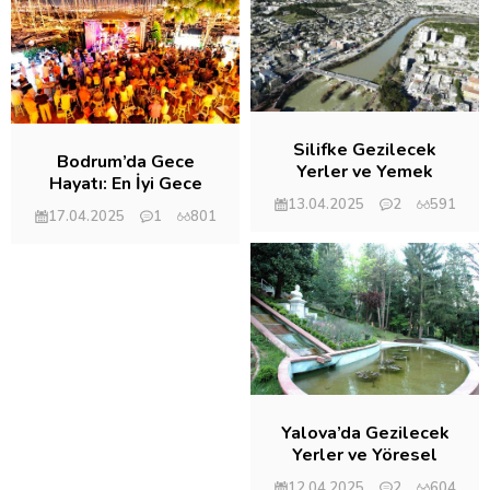
Silifke Gezilecek
Bodrum’da Gece
Yerler ve Yemek
Hayatı: En İyi Gece
Kültürü
Kulüpleri
13.04.2025
2
591
17.04.2025
1
801
Yalova’da Gezilecek
Yerler ve Yöresel
Lezzetler
12.04.2025
2
604