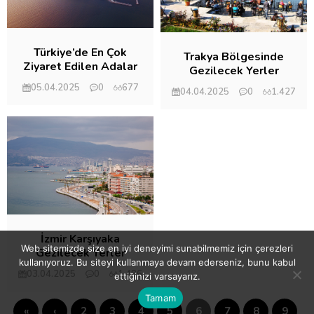
Türkiye’de En Çok
Trakya Bölgesinde
Ziyaret Edilen Adalar
Gezilecek Yerler
05.04.2025
0
677
04.04.2025
0
1.427
İzmir Karşıyaka
Web sitemizde size en iyi deneyimi sunabilmemiz için çerezleri
Gezilecek Yerler
kullanıyoruz. Bu siteyi kullanmaya devam ederseniz, bunu kabul
03.04.2025
0
1.486
ettiğinizi varsayarız.
Tamam
«
‹
2
3
4
5
6
7
8
9