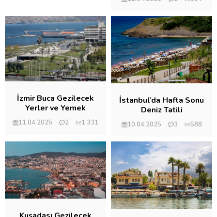
İzmir Buca Gezilecek
İstanbul’da Hafta Sonu
Yerler ve Yemek
Deniz Tatili
Kültürü
Yapabileceğiniz Yerler
11.04.2025
2
1.331
10.04.2025
3
588
ve Lezzet Durakları
Kuşadası Gezilecek