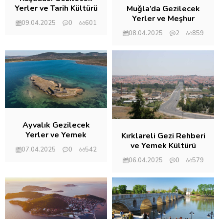
Yerler ve Tarih Kültürü
Muğla’da Gezilecek
Yerler ve Meşhur
09.04.2025
0
601
Restoranlar
08.04.2025
2
859
Ayvalık Gezilecek
Yerler ve Yemek
Kırklareli Gezi Rehberi
Kültürü
ve Yemek Kültürü
07.04.2025
0
542
06.04.2025
0
579